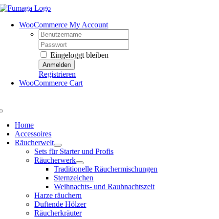
Skip
to
WooCommerce My Account
content
Username:
Password:
Eingeloggt bleiben
Registrieren
WooCommerce Cart
Toggle
Navigation
Home
Accessoires
Räucherwelt
Sets für Starter und Profis
Räucherwerk
Traditionelle Räuchermischungen
Sternzeichen
Weihnachts- und Rauhnachtszeit
Harze räuchern
Duftende Hölzer
Räucherkräuter