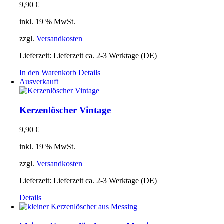
auf.
9,90
€
Die
Optionen
inkl. 19 % MwSt.
können
auf
zzgl.
Versandkosten
der
Produktseite
Lieferzeit:
Lieferzeit ca. 2-3 Werktage (DE)
gewählt
In den Warenkorb
Details
werden
Ausverkauft
Kerzenlöscher Vintage
9,90
€
inkl. 19 % MwSt.
zzgl.
Versandkosten
Lieferzeit:
Lieferzeit ca. 2-3 Werktage (DE)
Details