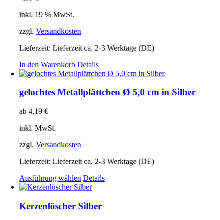
inkl. 19 % MwSt.
zzgl.
Versandkosten
Lieferzeit:
Lieferzeit ca. 2-3 Werktage (DE)
In den Warenkorb
Details
gelochtes Metallplättchen Ø 5,0 cm in Silber
ab
4,19
€
inkl. MwSt.
zzgl.
Versandkosten
Lieferzeit:
Lieferzeit ca. 2-3 Werktage (DE)
Dieses
Ausführung wählen
Details
Produkt
weist
mehrere
Kerzenlöscher Silber
Varianten