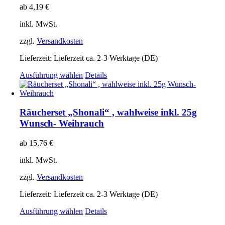
auf.
ab
4,19
€
Die
Optionen
inkl. MwSt.
können
auf
zzgl.
Versandkosten
der
Produktseite
Lieferzeit:
Lieferzeit ca. 2-3 Werktage (DE)
gewählt
Dieses
Ausführung wählen
Details
werden
Produkt
weist
mehrere
Varianten
Räucherset „Shonali“ , wahlweise inkl. 25g
auf.
Wunsch- Weihrauch
Die
Optionen
ab
15,76
€
können
auf
inkl. MwSt.
der
Produktseite
zzgl.
Versandkosten
gewählt
werden
Lieferzeit:
Lieferzeit ca. 2-3 Werktage (DE)
Dieses
Ausführung wählen
Details
Produkt