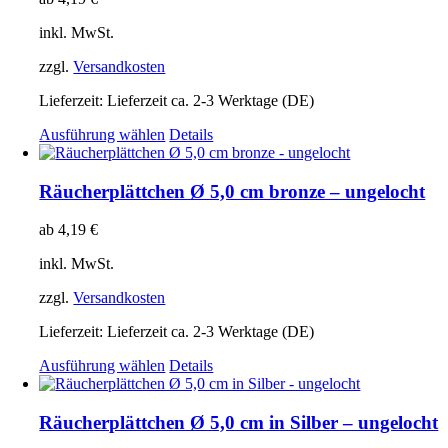
inkl. MwSt.
zzgl.
Versandkosten
Lieferzeit:
Lieferzeit ca. 2-3 Werktage (DE)
Dieses
Ausführung wählen
Details
Produkt
weist
mehrere
Räucherplättchen Ø 5,0 cm bronze – ungelocht
Varianten
auf.
ab
4,19
€
Die
Optionen
inkl. MwSt.
können
auf
zzgl.
Versandkosten
der
Produktseite
Lieferzeit:
Lieferzeit ca. 2-3 Werktage (DE)
gewählt
Dieses
Ausführung wählen
Details
werden
Produkt
weist
mehrere
Räucherplättchen Ø 5,0 cm in Silber – ungelocht
Varianten