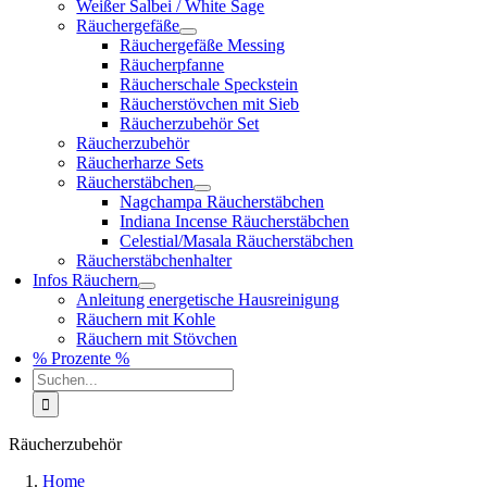
Weißer Salbei / White Sage
Räuchergefäße
Räuchergefäße Messing
Räucherpfanne
Räucherschale Speckstein
Räucherstövchen mit Sieb
Räucherzubehör Set
Räucherzubehör
Räucherharze Sets
Räucherstäbchen
Nagchampa Räucherstäbchen
Indiana Incense Räucherstäbchen
Celestial/Masala Räucherstäbchen
Räucherstäbchenhalter
Infos Räuchern
Anleitung energetische Hausreinigung
Räuchern mit Kohle
Räuchern mit Stövchen
% Prozente %
Suche
nach:
Räucherzubehör
Home