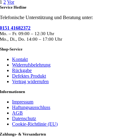
1
2
Vor
weist
Service Hotline
mehrere
Varianten
Telefonische Unterstützung und Beratung unter:
auf.
Die
0151 41682372
Optionen
Mo. – Fr. 09:00 – 12:30 Uhr
können
Mo., Di., Do. 14:00 – 17:00 Uhr
auf
der
Shop-Service
Produktseite
gewählt
Kontakt
werden
Widerrufsbelehrung
Rückgabe
Defektes Produkt
Vertrag widerrufen
Informationen
Impressum
Haftungsausschluss
AGB
Datenschutz
Cookie-Richtlinie (EU)
Zahlungs- & Versandarten