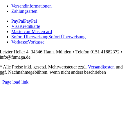
Versandinformationen
Zahlungsarten
PayPal
PayPal
Visa
Kreditkarte
Mastercard
Mastercard
Sofort Überweisung
Sofort Überweisung
Vorkasse
Vorkasse
Letzter Heller 4, 34346 Hann. Münden • Telefon 0151 41682372 •
info@fumaga.de
* Alle Preise inkl. gesetzl. Mehrwertsteuer zzgl.
Versandkosten
und
ggf. Nachnahmegebühren, wenn nicht anders beschrieben
Page load link
Nach
oben