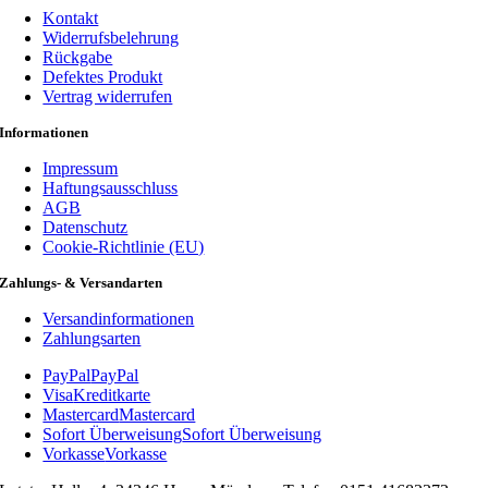
Kontakt
Widerrufsbelehrung
Rückgabe
Defektes Produkt
Vertrag widerrufen
Informationen
Impressum
Haftungsausschluss
AGB
Datenschutz
Cookie-Richtlinie (EU)
Zahlungs- & Versandarten
Versandinformationen
Zahlungsarten
PayPal
PayPal
Visa
Kreditkarte
Mastercard
Mastercard
Sofort Überweisung
Sofort Überweisung
Vorkasse
Vorkasse