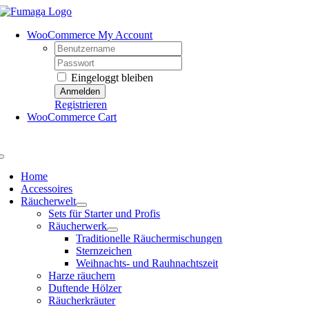
Skip
to
WooCommerce My Account
content
Username:
Password:
Eingeloggt bleiben
Registrieren
WooCommerce Cart
Toggle
Navigation
Home
Accessoires
Räucherwelt
Sets für Starter und Profis
Räucherwerk
Traditionelle Räuchermischungen
Sternzeichen
Weihnachts- und Rauhnachtszeit
Harze räuchern
Duftende Hölzer
Räucherkräuter