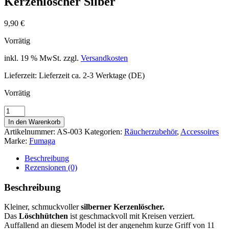
Kerzenlöscher Silber
9,90
€
Vorrätig
inkl. 19 % MwSt.
zzgl.
Versandkosten
Lieferzeit:
Lieferzeit ca. 2-3 Werktage (DE)
Vorrätig
Kerzenlöscher
Silber
In den Warenkorb
Menge
Artikelnummer:
AS-003
Kategorien:
Räucherzubehör
,
Accessoires
Marke:
Fumaga
Beschreibung
Rezensionen (0)
Beschreibung
Kleiner, schmuckvoller
silberner Kerzenlöscher.
Das
Löschhütchen
ist geschmackvoll mit Kreisen verziert.
Auffallend an diesem Model ist der angenehm kurze Griff von 11