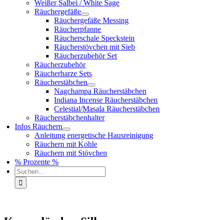
Weißer Salbei / White Sage
Räuchergefäße
Räuchergefäße Messing
Räucherpfanne
Räucherschale Speckstein
Räucherstövchen mit Sieb
Räucherzubehör Set
Räucherzubehör
Räucherharze Sets
Räucherstäbchen
Nagchampa Räucherstäbchen
Indiana Incense Räucherstäbchen
Celestial/Masala Räucherstäbchen
Räucherstäbchenhalter
Infos Räuchern
Anleitung energetische Hausreinigung
Räuchern mit Kohle
Räuchern mit Stövchen
% Prozente %
Suche
nach: