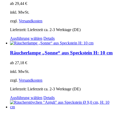
Optionen
ab
29,44
€
können
auf
inkl. MwSt.
der
Produktseite
zzgl.
Versandkosten
gewählt
werden
Lieferzeit:
Lieferzeit ca. 2-3 Werktage (DE)
Dieses
Ausführung wählen
Details
Produkt
weist
mehrere
Räucherlampe „Sonne“ aus Speckstein H: 10 cm
Varianten
auf.
ab
27,18
€
Die
Optionen
inkl. MwSt.
können
auf
zzgl.
Versandkosten
der
Produktseite
Lieferzeit:
Lieferzeit ca. 2-3 Werktage (DE)
gewählt
Dieses
Ausführung wählen
Details
werden
Produkt
weist
mehrere