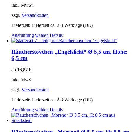
Optionen
inkl. MwSt.
können
auf
zzgl.
Versandkosten
der
Produktseite
Lieferzeit:
Lieferzeit ca. 2-3 Werktage (DE)
gewählt
Dieses
Ausführung wählen
Details
werden
Produkt
weist
mehrere
Räucherstövchen „Engelslicht“ Ø 5,5 cm, Höhe:
Varianten
6,5 cm
auf.
Die
ab
16,87
€
Optionen
können
inkl. MwSt.
auf
der
zzgl.
Versandkosten
Produktseite
gewählt
Lieferzeit:
Lieferzeit ca. 2-3 Werktage (DE)
werden
Dieses
Ausführung wählen
Details
Produkt
weist
mehrere
Varianten
Räucherstövchen „Moreno“ Ø 5,5 cm, H: 8,5 cm