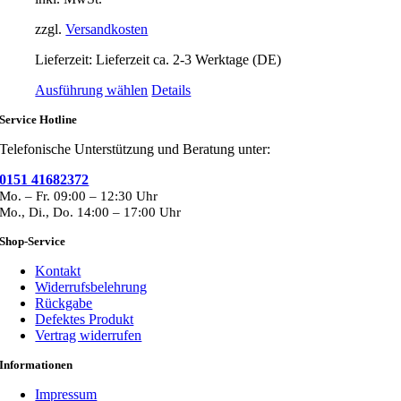
der
Produktseite
zzgl.
Versandkosten
gewählt
werden
Lieferzeit:
Lieferzeit ca. 2-3 Werktage (DE)
Dieses
Ausführung wählen
Details
Produkt
Service Hotline
weist
mehrere
Telefonische Unterstützung und Beratung unter:
Varianten
auf.
0151 41682372
Die
Mo. – Fr. 09:00 – 12:30 Uhr
Optionen
Mo., Di., Do. 14:00 – 17:00 Uhr
können
auf
Shop-Service
der
Produktseite
Kontakt
gewählt
Widerrufsbelehrung
werden
Rückgabe
Defektes Produkt
Vertrag widerrufen
Informationen
Impressum