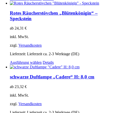
Produkt
weist
mehrere
Rotes Räucherstövchen „Blütenkönigin“ –
Varianten
Speckstein
auf.
Die
ab
24,31
€
Optionen
können
inkl. MwSt.
auf
der
zzgl.
Versandkosten
Produktseite
gewählt
Lieferzeit:
Lieferzeit ca. 2-3 Werktage (DE)
werden
Dieses
Ausführung wählen
Details
Produkt
weist
mehrere
schwarze Duftlampe „Cadere“ H: 8,0 cm
Varianten
auf.
ab
23,32
€
Die
Optionen
inkl. MwSt.
können
auf
zzgl.
Versandkosten
der
Produktseite
Lieferzeit:
Lieferzeit ca. 2-3 Werktage (DE)