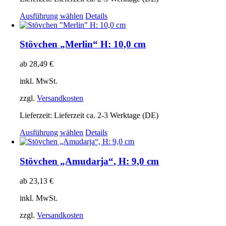
gewählt
Dieses
Ausführung wählen
Details
werden
Produkt
weist
mehrere
Stövchen „Merlin“ H: 10,0 cm
Varianten
auf.
ab
28,49
€
Die
Optionen
inkl. MwSt.
können
auf
zzgl.
Versandkosten
der
Produktseite
Lieferzeit:
Lieferzeit ca. 2-3 Werktage (DE)
gewählt
Dieses
Ausführung wählen
Details
werden
Produkt
weist
mehrere
Stövchen „Amudarja“, H: 9,0 cm
Varianten
auf.
ab
23,13
€
Die
Optionen
inkl. MwSt.
können
auf
zzgl.
Versandkosten
der