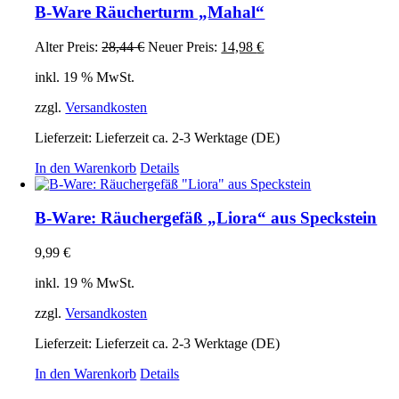
B-Ware Räucherturm „Mahal“
Ursprünglicher
Aktueller
Alter Preis:
28,44
€
Neuer Preis:
14,98
€
Preis
Preis
inkl. 19 % MwSt.
war:
ist:
28,44 €
14,98 €.
zzgl.
Versandkosten
Lieferzeit:
Lieferzeit ca. 2-3 Werktage (DE)
In den Warenkorb
Details
B-Ware: Räuchergefäß „Liora“ aus Speckstein
9,99
€
inkl. 19 % MwSt.
zzgl.
Versandkosten
Lieferzeit:
Lieferzeit ca. 2-3 Werktage (DE)
In den Warenkorb
Details