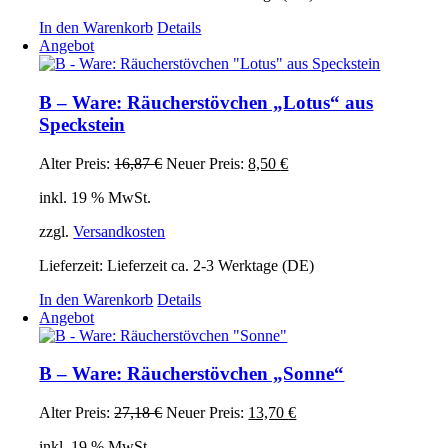
In den Warenkorb
Details
Angebot
B – Ware: Räucherstövchen „Lotus“ aus
Speckstein
Ursprünglicher
Aktueller
Alter Preis:
16,87
€
Neuer Preis:
8,50
€
Preis
Preis
inkl. 19 % MwSt.
war:
ist:
16,87 €
8,50 €.
zzgl.
Versandkosten
Lieferzeit:
Lieferzeit ca. 2-3 Werktage (DE)
In den Warenkorb
Details
Angebot
B – Ware: Räucherstövchen „Sonne“
Ursprünglicher
Aktueller
Alter Preis:
27,18
€
Neuer Preis:
13,70
€
Preis
Preis
inkl. 19 % MwSt.
war:
ist: