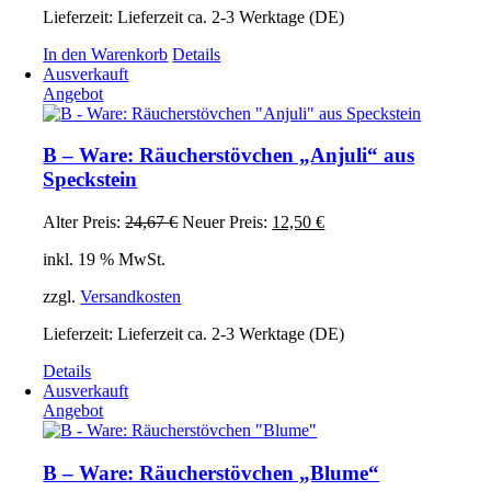
Lieferzeit:
Lieferzeit ca. 2-3 Werktage (DE)
In den Warenkorb
Details
Ausverkauft
Angebot
B – Ware: Räucherstövchen „Anjuli“ aus
Speckstein
Ursprünglicher
Aktueller
Alter Preis:
24,67
€
Neuer Preis:
12,50
€
Preis
Preis
inkl. 19 % MwSt.
war:
ist:
24,67 €
12,50 €.
zzgl.
Versandkosten
Lieferzeit:
Lieferzeit ca. 2-3 Werktage (DE)
Details
Ausverkauft
Angebot
B – Ware: Räucherstövchen „Blume“