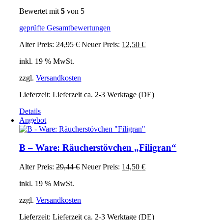
Bewertet mit
5
von 5
geprüfte Gesamtbewertungen
Ursprünglicher
Aktueller
Alter Preis:
24,95
€
Neuer Preis:
12,50
€
Preis
Preis
inkl. 19 % MwSt.
war:
ist:
24,95 €
12,50 €.
zzgl.
Versandkosten
Lieferzeit:
Lieferzeit ca. 2-3 Werktage (DE)
Details
Angebot
B – Ware: Räucherstövchen „Filigran“
Ursprünglicher
Aktueller
Alter Preis:
29,44
€
Neuer Preis:
14,50
€
Preis
Preis
inkl. 19 % MwSt.
war:
ist:
29,44 €
14,50 €.
zzgl.
Versandkosten
Lieferzeit:
Lieferzeit ca. 2-3 Werktage (DE)