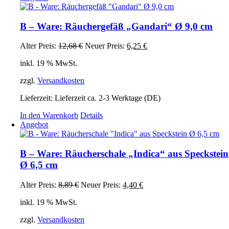
B – Ware: Räuchergefäß „Gandari“ Ø 9,0 cm
Ursprünglicher
Aktueller
Alter Preis:
12,68
€
Neuer Preis:
6,25
€
Preis
Preis
inkl. 19 % MwSt.
war:
ist:
12,68 €
6,25 €.
zzgl.
Versandkosten
Lieferzeit:
Lieferzeit ca. 2-3 Werktage (DE)
In den Warenkorb
Details
Angebot
B – Ware: Räucherschale „Indica“ aus Speckstein
Ø 6,5 cm
Ursprünglicher
Aktueller
Alter Preis:
8,89
€
Neuer Preis:
4,40
€
Preis
Preis
inkl. 19 % MwSt.
war:
ist:
8,89 €
4,40 €.
zzgl.
Versandkosten