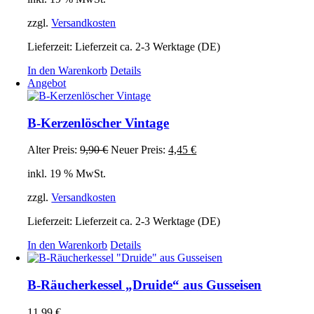
27,18 €
13,70 €.
zzgl.
Versandkosten
Lieferzeit:
Lieferzeit ca. 2-3 Werktage (DE)
In den Warenkorb
Details
Angebot
B-Kerzenlöscher Vintage
Ursprünglicher
Aktueller
Alter Preis:
9,90
€
Neuer Preis:
4,45
€
Preis
Preis
inkl. 19 % MwSt.
war:
ist:
9,90 €
4,45 €.
zzgl.
Versandkosten
Lieferzeit:
Lieferzeit ca. 2-3 Werktage (DE)
In den Warenkorb
Details
B-Räucherkessel „Druide“ aus Gusseisen
11,99
€