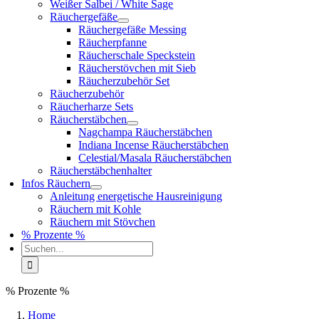
Weißer Salbei / White Sage
Räuchergefäße
Räuchergefäße Messing
Räucherpfanne
Räucherschale Speckstein
Räucherstövchen mit Sieb
Räucherzubehör Set
Räucherzubehör
Räucherharze Sets
Räucherstäbchen
Nagchampa Räucherstäbchen
Indiana Incense Räucherstäbchen
Celestial/Masala Räucherstäbchen
Räucherstäbchenhalter
Infos Räuchern
Anleitung energetische Hausreinigung
Räuchern mit Kohle
Räuchern mit Stövchen
% Prozente %
Suche
nach:
% Prozente %
Home