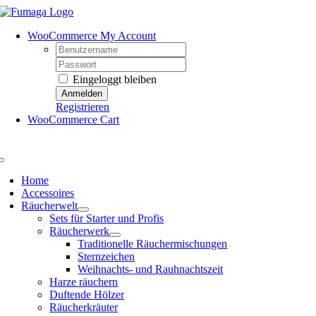
Skip
to
WooCommerce My Account
content
Username:
Password:
Eingeloggt bleiben
Registrieren
WooCommerce Cart
Toggle
Navigation
Home
Accessoires
Räucherwelt
Sets für Starter und Profis
Räucherwerk
Traditionelle Räuchermischungen
Sternzeichen
Weihnachts- und Rauhnachtszeit
Harze räuchern
Duftende Hölzer
Räucherkräuter