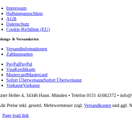
Impressum
Haftungsausschluss
AGB
Datenschutz
Cookie-Richtlinie (EU)
hlungs- & Versandarten
Versandinformationen
Zahlungsarten
PayPal
PayPal
Visa
Kreditkarte
Mastercard
Mastercard
Sofort Überweisung
Sofort Überweisung
Vorkasse
Vorkasse
tzter Heller 4, 34346 Hann. Münden • Telefon 0151 41682372 • info
Alle Preise inkl. gesetzl. Mehrwertsteuer zzgl.
Versandkosten
und ggf. N
Page load link