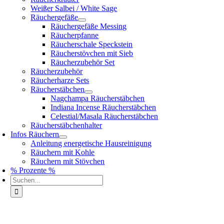
Weißer Salbei / White Sage
Räuchergefäße
Räuchergefäße Messing
Räucherpfanne
Räucherschale Speckstein
Räucherstövchen mit Sieb
Räucherzubehör Set
Räucherzubehör
Räucherharze Sets
Räucherstäbchen
Nagchampa Räucherstäbchen
Indiana Incense Räucherstäbchen
Celestial/Masala Räucherstäbchen
Räucherstäbchenhalter
Infos Räuchern
Anleitung energetische Hausreinigung
Räuchern mit Kohle
Räuchern mit Stövchen
% Prozente %
Suche
nach: