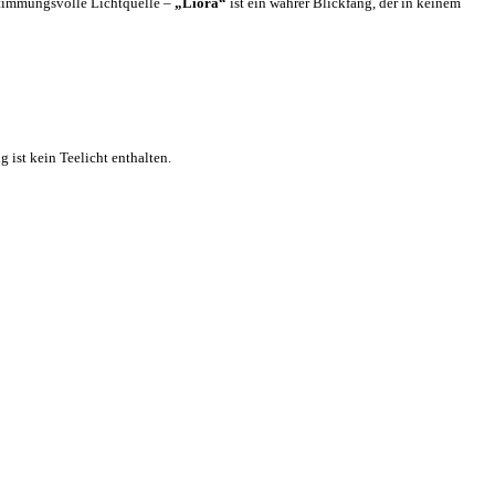
 stimmungsvolle Lichtquelle –
„Liora“
ist ein wahrer Blickfang, der in keinem
 ist kein Teelicht enthalten.