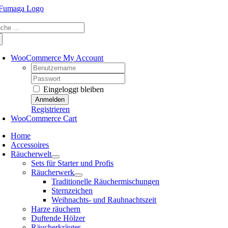
Skip
to
che
content
ch:
WooCommerce My Account
Username:
Password:
Eingeloggt bleiben
Registrieren
WooCommerce Cart
Home
Accessoires
Räucherwelt
Sets für Starter und Profis
Räucherwerk
Traditionelle Räuchermischungen
Sternzeichen
Weihnachts- und Rauhnachtszeit
Harze räuchern
Duftende Hölzer
Räucherkräuter