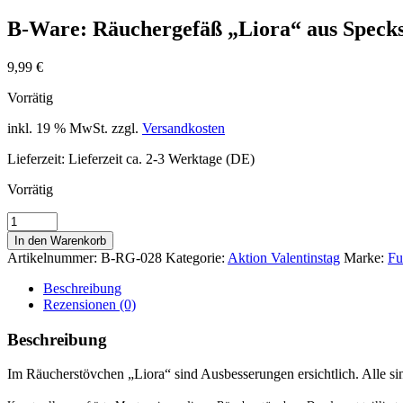
B-Ware: Räuchergefäß „Liora“ aus Specks
9,99
€
Vorrätig
inkl. 19 % MwSt.
zzgl.
Versandkosten
Lieferzeit:
Lieferzeit ca. 2-3 Werktage (DE)
Vorrätig
B-
Ware:
In den Warenkorb
Räuchergefäß
Artikelnummer:
B-RG-028
Kategorie:
Aktion Valentinstag
Marke:
Fu
"Liora"
aus
Beschreibung
Speckstein
Rezensionen (0)
Menge
Beschreibung
Im Räucherstövchen „Liora“ sind Ausbesserungen ersichtlich. Alle sind