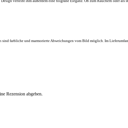
te Design verleiht ihm außerdem eine filigrane Eleganz. Ob zum Räuchern oder als
gen sind farbliche und marmorierte Abweichungen vom Bild möglich. Im Lieferumfang
eine Rezension abgeben.