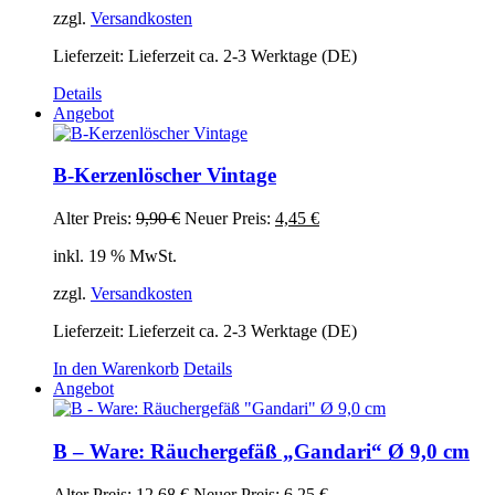
24,95 €
12,50 €.
zzgl.
Versandkosten
Lieferzeit:
Lieferzeit ca. 2-3 Werktage (DE)
Details
Angebot
B-Kerzenlöscher Vintage
Ursprünglicher
Aktueller
Alter Preis:
9,90
€
Neuer Preis:
4,45
€
Preis
Preis
inkl. 19 % MwSt.
war:
ist:
9,90 €
4,45 €.
zzgl.
Versandkosten
Lieferzeit:
Lieferzeit ca. 2-3 Werktage (DE)
In den Warenkorb
Details
Angebot
B – Ware: Räuchergefäß „Gandari“ Ø 9,0 cm
Ursprünglicher
Aktueller
Alter Preis:
12,68
€
Neuer Preis:
6,25
€