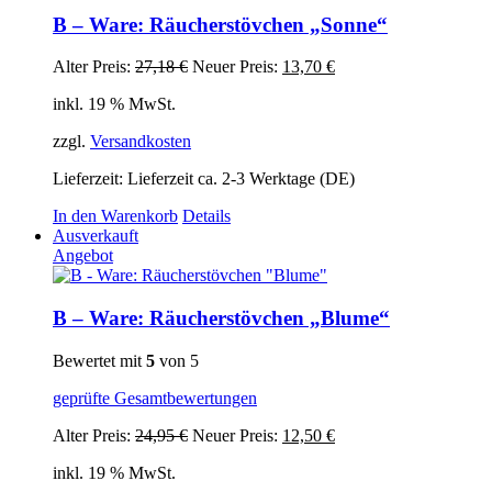
B – Ware: Räucherstövchen „Sonne“
Ursprünglicher
Aktueller
Alter Preis:
27,18
€
Neuer Preis:
13,70
€
Preis
Preis
inkl. 19 % MwSt.
war:
ist:
27,18 €
13,70 €.
zzgl.
Versandkosten
Lieferzeit:
Lieferzeit ca. 2-3 Werktage (DE)
In den Warenkorb
Details
Ausverkauft
Angebot
B – Ware: Räucherstövchen „Blume“
Bewertet mit
5
von 5
geprüfte Gesamtbewertungen
Ursprünglicher
Aktueller
Alter Preis:
24,95
€
Neuer Preis:
12,50
€
Preis
Preis
inkl. 19 % MwSt.
war:
ist: