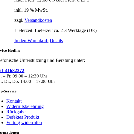
Preis
Preis
inkl. 19 % MwSt.
war:
ist:
12,68 €
6,25 €.
zzgl.
Versandkosten
Lieferzeit:
Lieferzeit ca. 2-3 Werktage (DE)
In den Warenkorb
Details
vice Hotline
lefonische Unterstützung und Beratung unter:
51 41682372
. – Fr. 09:00 – 12:30 Uhr
., Di., Do. 14:00 – 17:00 Uhr
p-Service
Kontakt
Widerrufsbelehrung
Rückgabe
Defektes Produkt
Vertrag widerrufen
formationen