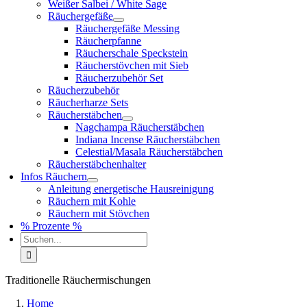
Weißer Salbei / White Sage
Räuchergefäße
Räuchergefäße Messing
Räucherpfanne
Räucherschale Speckstein
Räucherstövchen mit Sieb
Räucherzubehör Set
Räucherzubehör
Räucherharze Sets
Räucherstäbchen
Nagchampa Räucherstäbchen
Indiana Incense Räucherstäbchen
Celestial/Masala Räucherstäbchen
Räucherstäbchenhalter
Infos Räuchern
Anleitung energetische Hausreinigung
Räuchern mit Kohle
Räuchern mit Stövchen
% Prozente %
Suche
nach:
Traditionelle Räuchermischungen
Home