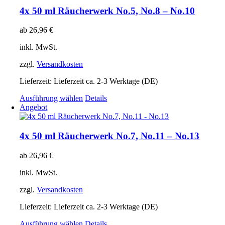
Varianten
4x 50 ml Räucherwerk No.5, No.8 – No.10
auf.
Die
ab
26,96
€
Optionen
können
inkl. MwSt.
auf
der
zzgl.
Versandkosten
Produktseite
gewählt
Lieferzeit:
Lieferzeit ca. 2-3 Werktage (DE)
werden
Dieses
Ausführung wählen
Details
Produkt
Angebot
weist
mehrere
Varianten
4x 50 ml Räucherwerk No.7, No.11 – No.13
auf.
Die
ab
26,96
€
Optionen
können
inkl. MwSt.
auf
der
zzgl.
Versandkosten
Produktseite
gewählt
Lieferzeit:
Lieferzeit ca. 2-3 Werktage (DE)
werden
Dieses
Ausführung wählen
Details