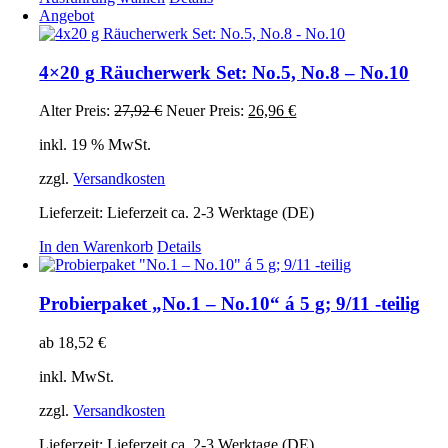
Produkt
Angebot
weist
mehrere
Varianten
4×20 g Räucherwerk Set: No.5, No.8 – No.10
auf.
Die
Ursprünglicher
Aktueller
Alter Preis:
27,92
€
Neuer Preis:
26,96
€
Optionen
Preis
Preis
können
inkl. 19 % MwSt.
war:
ist:
auf
27,92 €
26,96 €.
der
zzgl.
Versandkosten
Produktseite
gewählt
Lieferzeit:
Lieferzeit ca. 2-3 Werktage (DE)
werden
In den Warenkorb
Details
Probierpaket „No.1 – No.10“ á 5 g; 9/11 -teilig
ab
18,52
€
inkl. MwSt.
zzgl.
Versandkosten
Lieferzeit:
Lieferzeit ca. 2-3 Werktage (DE)