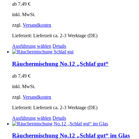
Die
ab
7,49
€
Optionen
können
inkl. MwSt.
auf
der
zzgl.
Versandkosten
Produktseite
gewählt
Lieferzeit:
Lieferzeit ca. 2-3 Werktage (DE)
werden
Dieses
Ausführung wählen
Details
Produkt
weist
mehrere
Räuchermischung No.12 „Schlaf gut“
Varianten
auf.
ab
7,49
€
Die
Optionen
inkl. MwSt.
können
auf
zzgl.
Versandkosten
der
Produktseite
Lieferzeit:
Lieferzeit ca. 2-3 Werktage (DE)
gewählt
Dieses
Ausführung wählen
Details
werden
Produkt
weist
mehrere
Räuchermischung No.12 „Schlaf gut“ im Glas