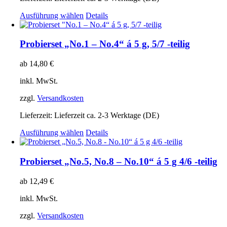
Dieses
Ausführung wählen
Details
Produkt
weist
mehrere
Probierset „No.1 – No.4“ á 5 g, 5/7 -teilig
Varianten
auf.
ab
14,80
€
Die
Optionen
inkl. MwSt.
können
auf
zzgl.
Versandkosten
der
Produktseite
Lieferzeit:
Lieferzeit ca. 2-3 Werktage (DE)
gewählt
Dieses
Ausführung wählen
Details
werden
Produkt
weist
mehrere
Probierset „No.5, No.8 – No.10“ á 5 g 4/6 -teilig
Varianten
auf.
ab
12,49
€
Die
Optionen
inkl. MwSt.
können
auf
zzgl.
Versandkosten
der