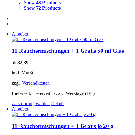
Show
48 Products
Show
72 Products
Angebot
11 Räuchermischungen + 1 Gratis 50 ml Glas
ab
82,39
€
inkl. MwSt.
zzgl.
Versandkosten
Lieferzeit:
Lieferzeit ca. 2-3 Werktage (DE)
Dieses
Ausführung wählen
Details
Produkt
Angebot
weist
mehrere
Varianten
11 Räuchermischungen + 1 Gratis je 20 g
auf.