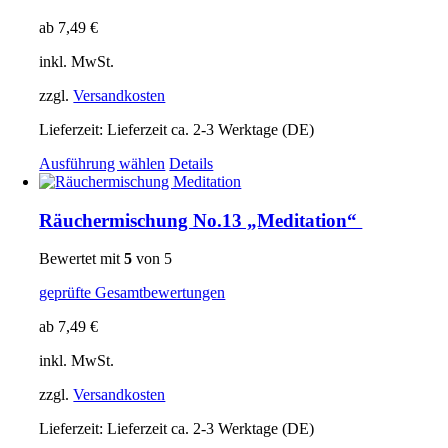
Varianten
auf.
ab
7,49
€
Die
Optionen
inkl. MwSt.
können
auf
zzgl.
Versandkosten
der
Produktseite
Lieferzeit:
Lieferzeit ca. 2-3 Werktage (DE)
gewählt
Dieses
Ausführung wählen
Details
werden
Produkt
weist
mehrere
Räuchermischung No.13 „Meditation“
Varianten
auf.
Bewertet mit
5
von 5
Die
Optionen
geprüfte Gesamtbewertungen
können
auf
ab
7,49
€
der
Produktseite
inkl. MwSt.
gewählt
zzgl.
Versandkosten
werden
Lieferzeit:
Lieferzeit ca. 2-3 Werktage (DE)