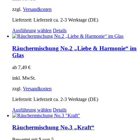
gewählt
zzgl.
Versandkosten
werden
Lieferzeit:
Lieferzeit ca. 2-3 Werktage (DE)
Dieses
Ausführung wählen
Details
Produkt
weist
mehrere
Räuchermischung No.2 „Liebe & Harmonie“ im
Varianten
Glas
auf.
Die
ab
7,49
€
Optionen
können
inkl. MwSt.
auf
der
zzgl.
Versandkosten
Produktseite
gewählt
Lieferzeit:
Lieferzeit ca. 2-3 Werktage (DE)
werden
Dieses
Ausführung wählen
Details
Produkt
weist
mehrere
Räuchermischung No.3 „Kraft“
Varianten
auf.
Bewertet mit
5
von 5