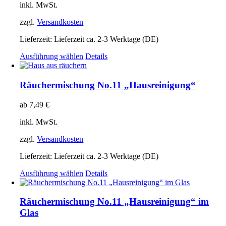
können
inkl. MwSt.
auf
der
zzgl.
Versandkosten
Produktseite
gewählt
Lieferzeit:
Lieferzeit ca. 2-3 Werktage (DE)
werden
Dieses
Ausführung wählen
Details
Produkt
weist
mehrere
Räuchermischung No.11 „Hausreinigung“
Varianten
auf.
ab
7,49
€
Die
Optionen
inkl. MwSt.
können
auf
zzgl.
Versandkosten
der
Produktseite
Lieferzeit:
Lieferzeit ca. 2-3 Werktage (DE)
gewählt
Dieses
Ausführung wählen
Details
werden
Produkt
weist
mehrere
Räuchermischung No.11 „Hausreinigung“ im
Varianten
Glas
auf.