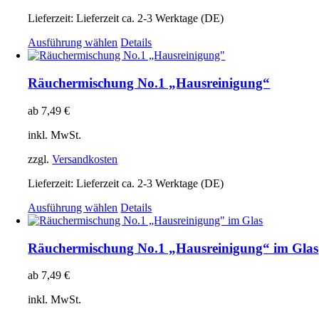
Lieferzeit:
Lieferzeit ca. 2-3 Werktage (DE)
Dieses
Ausführung wählen
Details
Produkt
weist
mehrere
Räuchermischung No.1 „Hausreinigung“
Varianten
auf.
ab
7,49
€
Die
Optionen
inkl. MwSt.
können
auf
zzgl.
Versandkosten
der
Produktseite
Lieferzeit:
Lieferzeit ca. 2-3 Werktage (DE)
gewählt
Dieses
Ausführung wählen
Details
werden
Produkt
weist
mehrere
Räuchermischung No.1 „Hausreinigung“ im Glas
Varianten
auf.
ab
7,49
€
Die
Optionen
inkl. MwSt.
können