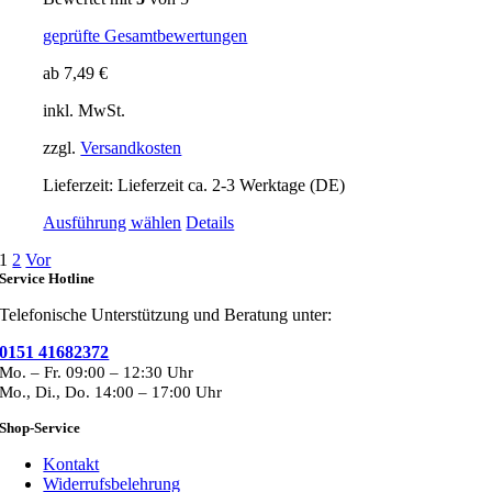
Die
Optionen
geprüfte Gesamtbewertungen
können
auf
ab
7,49
€
der
Produktseite
inkl. MwSt.
gewählt
zzgl.
Versandkosten
werden
Lieferzeit:
Lieferzeit ca. 2-3 Werktage (DE)
Dieses
Ausführung wählen
Details
Produkt
1
2
Vor
weist
Service Hotline
mehrere
Varianten
Telefonische Unterstützung und Beratung unter:
auf.
Die
0151 41682372
Optionen
Mo. – Fr. 09:00 – 12:30 Uhr
können
Mo., Di., Do. 14:00 – 17:00 Uhr
auf
der
Shop-Service
Produktseite
gewählt
Kontakt
werden
Widerrufsbelehrung