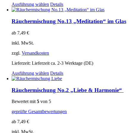
Dieses
Ausführung wählen
Details
Produkt
weist
mehrere
Räuchermischung No.13 „Meditation“ im Glas
Varianten
auf.
ab
7,49
€
Die
Optionen
inkl. MwSt.
können
auf
zzgl.
Versandkosten
der
Produktseite
Lieferzeit:
Lieferzeit ca. 2-3 Werktage (DE)
gewählt
Dieses
Ausführung wählen
Details
werden
Produkt
weist
mehrere
Räuchermischung No.2 „Liebe & Harmonie“
Varianten
auf.
Bewertet mit
5
von 5
Die
Optionen
geprüfte Gesamtbewertungen
können
auf
ab
7,49
€
der
Produktseite
inkl. MwSt.