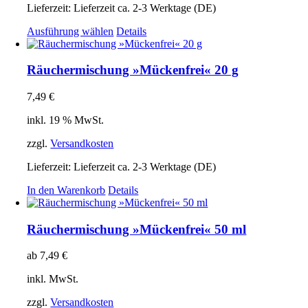
Produktseite
Lieferzeit:
Lieferzeit ca. 2-3 Werktage (DE)
gewählt
Dieses
Ausführung wählen
Details
werden
Produkt
weist
mehrere
Räuchermischung »Mückenfrei« 20 g
Varianten
auf.
7,49
€
Die
Optionen
inkl. 19 % MwSt.
können
auf
zzgl.
Versandkosten
der
Produktseite
Lieferzeit:
Lieferzeit ca. 2-3 Werktage (DE)
gewählt
In den Warenkorb
Details
werden
Räuchermischung »Mückenfrei« 50 ml
ab
7,49
€
inkl. MwSt.
zzgl.
Versandkosten