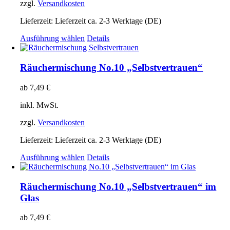
auf
zzgl.
Versandkosten
der
Produktseite
Lieferzeit:
Lieferzeit ca. 2-3 Werktage (DE)
gewählt
Dieses
Ausführung wählen
Details
werden
Produkt
weist
mehrere
Räuchermischung No.10 „Selbstvertrauen“
Varianten
auf.
ab
7,49
€
Die
Optionen
inkl. MwSt.
können
auf
zzgl.
Versandkosten
der
Produktseite
Lieferzeit:
Lieferzeit ca. 2-3 Werktage (DE)
gewählt
Dieses
Ausführung wählen
Details
werden
Produkt
weist
mehrere
Räuchermischung No.10 „Selbstvertrauen“ im
Varianten
Glas
auf.
Die
ab
7,49
€
Optionen