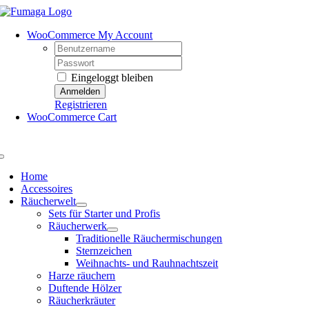
Skip
to
WooCommerce My Account
content
Username:
Password:
Eingeloggt bleiben
Registrieren
WooCommerce Cart
Toggle
Navigation
Home
Accessoires
Räucherwelt
Sets für Starter und Profis
Räucherwerk
Traditionelle Räuchermischungen
Sternzeichen
Weihnachts- und Rauhnachtszeit
Harze räuchern
Duftende Hölzer
Räucherkräuter