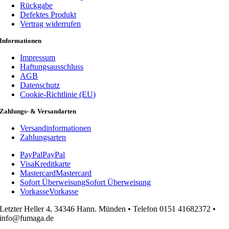
Rückgabe
Defektes Produkt
Vertrag widerrufen
Informationen
Impressum
Haftungsausschluss
AGB
Datenschutz
Cookie-Richtlinie (EU)
Zahlungs- & Versandarten
Versandinformationen
Zahlungsarten
PayPal
PayPal
Visa
Kreditkarte
Mastercard
Mastercard
Sofort Überweisung
Sofort Überweisung
Vorkasse
Vorkasse
Letzter Heller 4, 34346 Hann. Münden • Telefon 0151 41682372 •
info@fumaga.de