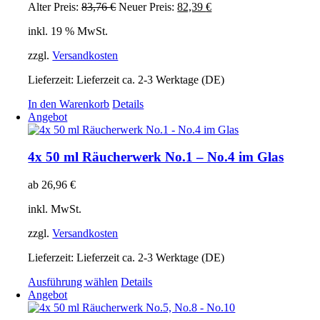
Die
Ursprünglicher
Aktueller
Alter Preis:
83,76
€
Neuer Preis:
82,39
€
Optionen
Preis
Preis
können
inkl. 19 % MwSt.
war:
ist:
auf
83,76 €
82,39 €.
der
zzgl.
Versandkosten
Produktseite
gewählt
Lieferzeit:
Lieferzeit ca. 2-3 Werktage (DE)
werden
In den Warenkorb
Details
Angebot
4x 50 ml Räucherwerk No.1 – No.4 im Glas
ab
26,96
€
inkl. MwSt.
zzgl.
Versandkosten
Lieferzeit:
Lieferzeit ca. 2-3 Werktage (DE)
Dieses
Ausführung wählen
Details
Produkt
Angebot
weist
mehrere