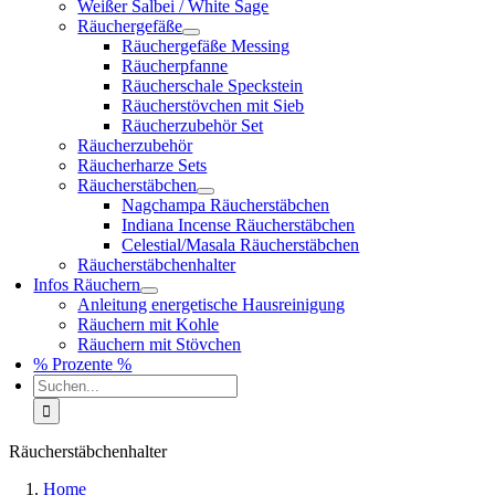
Weißer Salbei / White Sage
Räuchergefäße
Räuchergefäße Messing
Räucherpfanne
Räucherschale Speckstein
Räucherstövchen mit Sieb
Räucherzubehör Set
Räucherzubehör
Räucherharze Sets
Räucherstäbchen
Nagchampa Räucherstäbchen
Indiana Incense Räucherstäbchen
Celestial/Masala Räucherstäbchen
Räucherstäbchenhalter
Infos Räuchern
Anleitung energetische Hausreinigung
Räuchern mit Kohle
Räuchern mit Stövchen
% Prozente %
Suche
nach:
Räucherstäbchenhalter
Home