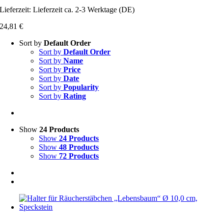
Lieferzeit:
Lieferzeit ca. 2-3 Werktage (DE)
24,81
€
Sort by
Default Order
Sort by
Default Order
Sort by
Name
Sort by
Price
Sort by
Date
Sort by
Popularity
Sort by
Rating
Show
24 Products
Show
24 Products
Show
48 Products
Show
72 Products