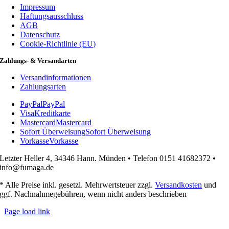
Impressum
Haftungsausschluss
AGB
Datenschutz
Cookie-Richtlinie (EU)
Zahlungs- & Versandarten
Versandinformationen
Zahlungsarten
PayPal
PayPal
Visa
Kreditkarte
Mastercard
Mastercard
Sofort Überweisung
Sofort Überweisung
Vorkasse
Vorkasse
Letzter Heller 4, 34346 Hann. Münden • Telefon 0151 41682372 •
info@fumaga.de
* Alle Preise inkl. gesetzl. Mehrwertsteuer zzgl.
Versandkosten
und
ggf. Nachnahmegebühren, wenn nicht anders beschrieben
Page load link
Nach