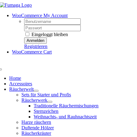
Skip
to
WooCommerce My Account
content
Username:
Password:
Eingeloggt bleiben
Registrieren
WooCommerce Cart
Toggle
Navigation
Home
Accessoires
Räucherwelt
Sets für Starter und Profis
Räucherwerk
Traditionelle Räuchermischungen
Sternzeichen
Weihnachts- und Rauhnachtszeit
Harze räuchern
Duftende Hölzer
Räucherkräuter