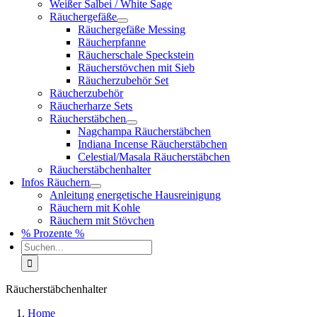
Weißer Salbei / White Sage
Räuchergefäße
Räuchergefäße Messing
Räucherpfanne
Räucherschale Speckstein
Räucherstövchen mit Sieb
Räucherzubehör Set
Räucherzubehör
Räucherharze Sets
Räucherstäbchen
Nagchampa Räucherstäbchen
Indiana Incense Räucherstäbchen
Celestial/Masala Räucherstäbchen
Räucherstäbchenhalter
Infos Räuchern
Anleitung energetische Hausreinigung
Räuchern mit Kohle
Räuchern mit Stövchen
% Prozente %
Suche
nach:
Räucherstäbchenhalter
Home