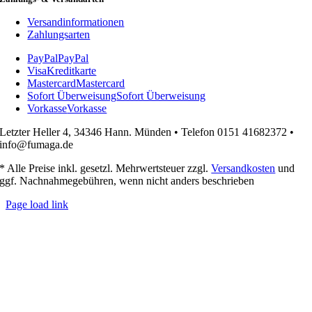
Versandinformationen
Zahlungsarten
PayPal
PayPal
Visa
Kreditkarte
Mastercard
Mastercard
Sofort Überweisung
Sofort Überweisung
Vorkasse
Vorkasse
Letzter Heller 4, 34346 Hann. Münden • Telefon 0151 41682372 •
info@fumaga.de
* Alle Preise inkl. gesetzl. Mehrwertsteuer zzgl.
Versandkosten
und
ggf. Nachnahmegebühren, wenn nicht anders beschrieben
Page load link
Nach
oben