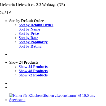
Lieferzeit:
Lieferzeit ca. 2-3 Werktage (DE)
24,81
€
Sort by
Default Order
Sort by
Default Order
Sort by
Name
Sort by
Price
Sort by
Date
Sort by
Popularity
Sort by
Rating
Show
24 Products
Show
24 Products
Show
48 Products
Show
72 Products