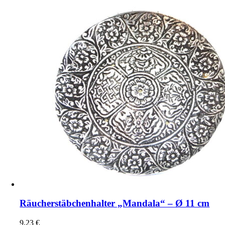
Räucherstäbchenhalter „Mandala“ – Ø 11 cm
9,23
€