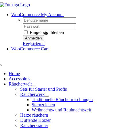
Skip
to
WooCommerce My Account
content
Username:
Password:
Eingeloggt bleiben
Registrieren
WooCommerce Cart
Toggle
Navigation
Home
Accessoires
Räucherwelt
Sets für Starter und Profis
Räucherwerk
Traditionelle Räuchermischungen
Sternzeichen
Weihnachts- und Rauhnachtszeit
Harze räuchern
Duftende Hölzer
Räucherkräuter