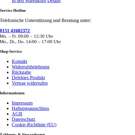
In den Warenkorb
Details
Service Hotline
Telefonische Unterstützung und Beratung unter:
0151 41682372
Mo. – Fr. 09:00 – 12:30 Uhr
Mo., Di., Do. 14:00 – 17:00 Uhr
Shop-Service
Kontakt
Widerrufsbelehrung
Rückgabe
Defektes Produkt
Vertrag widerrufen
Informationen
Impressum
Haftungsausschluss
AGB
Datenschutz
Cookie-Richtlinie (EU)
Zahlungs- & Versandarten