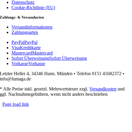
Datenschutz
Cookie-Richtlinie (EU)
Zahlungs- & Versandarten
Versandinformationen
Zahlungsarten
PayPal
PayPal
Visa
Kreditkarte
Mastercard
Mastercard
Sofort Überweisung
Sofort Überweisung
Vorkasse
Vorkasse
Letzter Heller 4, 34346 Hann. Münden • Telefon 0151 41682372 •
info@fumaga.de
* Alle Preise inkl. gesetzl. Mehrwertsteuer zzgl.
Versandkosten
und
ggf. Nachnahmegebühren, wenn nicht anders beschrieben
Page load link
Nach
oben