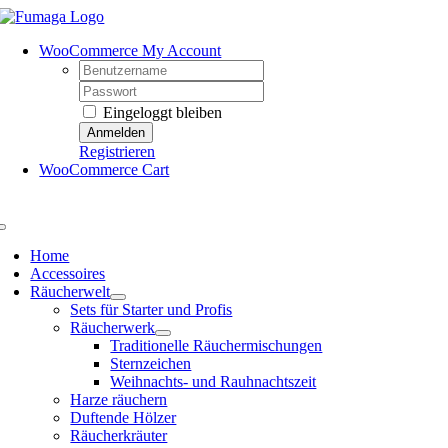
Skip
to
WooCommerce My Account
content
Username:
Password:
Eingeloggt bleiben
Registrieren
WooCommerce Cart
Toggle
Navigation
Home
Accessoires
Räucherwelt
Sets für Starter und Profis
Räucherwerk
Traditionelle Räuchermischungen
Sternzeichen
Weihnachts- und Rauhnachtszeit
Harze räuchern
Duftende Hölzer
Räucherkräuter