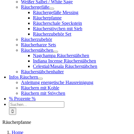
Weißer Salbei / White Sage
Räuchergefäße
Räuchergefäße Messing
Räucherpfanne
Räucherschale Speckstein
Räucherstövchen mit Sieb
Räucherzubehör Set
Räucherzubehör
Räucherharze Sets
Räucherstäbchen
Nagchampa Räucherstäbchen
Indiana Incense Räucherstäbchen
Celestial/Masala Räucherstäbchen
Räucherstäbchenhalter
Infos Räuchern
Anleitung energetische Hausreinigung
Räuchern mit Kohle
Räuchern mit Stövchen
% Prozente %
Suche
nach:
Räucherpfanne
Home