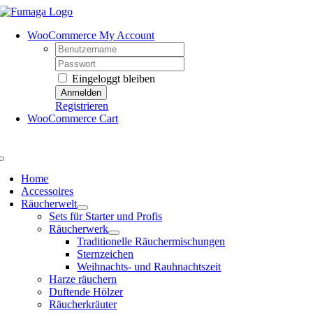
Skip
to
WooCommerce My Account
content
Username:
Password:
Eingeloggt bleiben
Registrieren
WooCommerce Cart
Toggle
Navigation
Home
Accessoires
Räucherwelt
Sets für Starter und Profis
Räucherwerk
Traditionelle Räuchermischungen
Sternzeichen
Weihnachts- und Rauhnachtszeit
Harze räuchern
Duftende Hölzer
Räucherkräuter