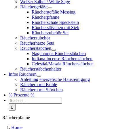
Weißer Salbei / White Sage
Räuchergefäße
Räuchergefäße Messing
Räucherpfanne
Räucherschale Speckstein
Räucherstövchen mit Sieb
Räucherzubehör Set
Räucherzubehör
Räucherharze Sets
Räucherstäbchen
Nagchampa Räucherstäbchen
Indiana Incense Räucherstäbchen
Celestial/Masala Räucherstäbchen
Räucherstäbchenhalter
Infos Räuchern
Anleitung energetische Hausreinigung
Räuchern mit Kohle
Räuchern mit Stövchen
% Prozente %
Suche
nach:
Räucherpfanne
Home