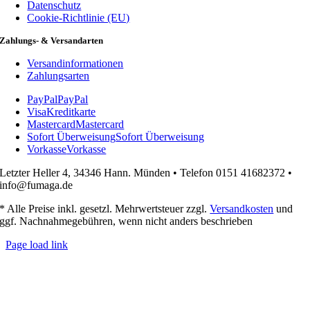
Datenschutz
Cookie-Richtlinie (EU)
Zahlungs- & Versandarten
Versandinformationen
Zahlungsarten
PayPal
PayPal
Visa
Kreditkarte
Mastercard
Mastercard
Sofort Überweisung
Sofort Überweisung
Vorkasse
Vorkasse
Letzter Heller 4, 34346 Hann. Münden • Telefon 0151 41682372 •
info@fumaga.de
* Alle Preise inkl. gesetzl. Mehrwertsteuer zzgl.
Versandkosten
und
ggf. Nachnahmegebühren, wenn nicht anders beschrieben
Page load link
Nach
oben