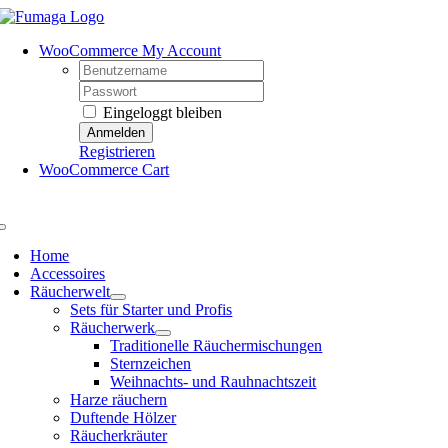
Skip
to
WooCommerce My Account
content
Username:
Password:
Eingeloggt bleiben
Registrieren
WooCommerce Cart
Toggle
Navigation
Home
Accessoires
Räucherwelt
Sets für Starter und Profis
Räucherwerk
Traditionelle Räuchermischungen
Sternzeichen
Weihnachts- und Rauhnachtszeit
Harze räuchern
Duftende Hölzer
Räucherkräuter