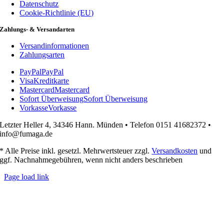
Datenschutz
Cookie-Richtlinie (EU)
Zahlungs- & Versandarten
Versandinformationen
Zahlungsarten
PayPal
PayPal
Visa
Kreditkarte
Mastercard
Mastercard
Sofort Überweisung
Sofort Überweisung
Vorkasse
Vorkasse
Letzter Heller 4, 34346 Hann. Münden • Telefon 0151 41682372 •
info@fumaga.de
* Alle Preise inkl. gesetzl. Mehrwertsteuer zzgl.
Versandkosten
und
ggf. Nachnahmegebühren, wenn nicht anders beschrieben
Page load link
Nach
oben