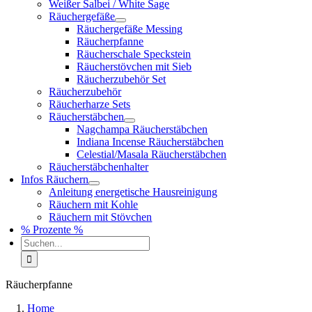
Weißer Salbei / White Sage
Räuchergefäße
Räuchergefäße Messing
Räucherpfanne
Räucherschale Speckstein
Räucherstövchen mit Sieb
Räucherzubehör Set
Räucherzubehör
Räucherharze Sets
Räucherstäbchen
Nagchampa Räucherstäbchen
Indiana Incense Räucherstäbchen
Celestial/Masala Räucherstäbchen
Räucherstäbchenhalter
Infos Räuchern
Anleitung energetische Hausreinigung
Räuchern mit Kohle
Räuchern mit Stövchen
% Prozente %
Suche
nach:
Räucherpfanne
Home