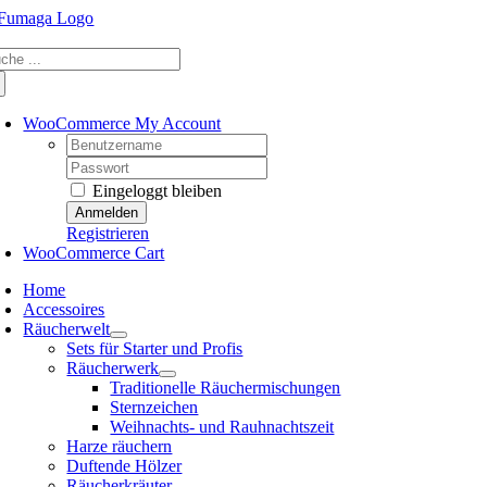
Skip
to
che
content
ch:
WooCommerce My Account
Username:
Password:
Eingeloggt bleiben
Registrieren
WooCommerce Cart
Home
Accessoires
Räucherwelt
Sets für Starter und Profis
Räucherwerk
Traditionelle Räuchermischungen
Sternzeichen
Weihnachts- und Rauhnachtszeit
Harze räuchern
Duftende Hölzer
Räucherkräuter