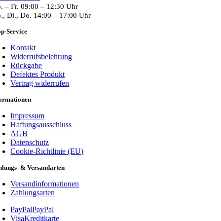
. – Fr. 09:00 – 12:30 Uhr
., Di., Do. 14:00 – 17:00 Uhr
p-Service
Kontakt
Widerrufsbelehrung
Rückgabe
Defektes Produkt
Vertrag widerrufen
formationen
Impressum
Haftungsausschluss
AGB
Datenschutz
Cookie-Richtlinie (EU)
hlungs- & Versandarten
Versandinformationen
Zahlungsarten
PayPal
PayPal
Visa
Kreditkarte