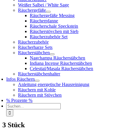
Weißer Salbei / White Sage
Räuchergefäße
Räuchergefäße Messing
Räucherpfanne
Räucherschale Speckstein
Räucherstövchen mit Sieb
Räucherzubehör Set
Räucherzubehör
Räucherharze Sets
Räucherstäbchen
Nagchampa Räucherstäbchen
Indiana Incense Räucherstäbchen
Celestial/Masala Räucherstäbchen
Räucherstäbchenhalter
Infos Räuchern
Anleitung energetische Hausreinigung
Räuchern mit Kohle
Räuchern mit Stövchen
% Prozente %
Suche
nach:
3 Stück