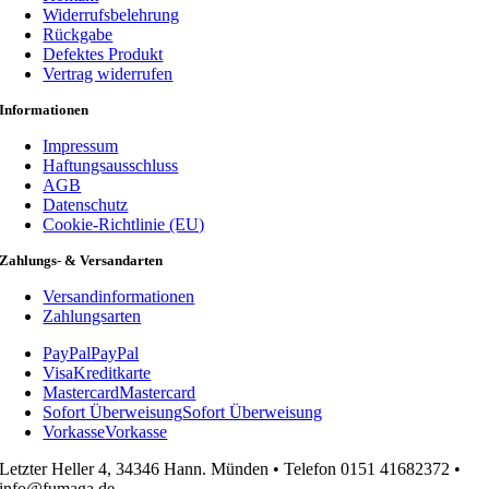
Widerrufsbelehrung
Rückgabe
Defektes Produkt
Vertrag widerrufen
Informationen
Impressum
Haftungsausschluss
AGB
Datenschutz
Cookie-Richtlinie (EU)
Zahlungs- & Versandarten
Versandinformationen
Zahlungsarten
PayPal
PayPal
Visa
Kreditkarte
Mastercard
Mastercard
Sofort Überweisung
Sofort Überweisung
Vorkasse
Vorkasse
Letzter Heller 4, 34346 Hann. Münden • Telefon 0151 41682372 •
info@fumaga.de