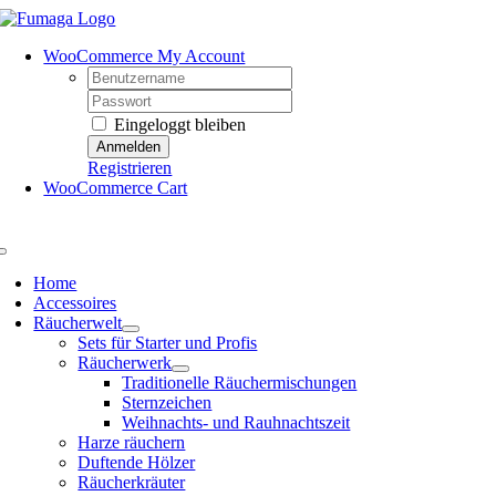
Skip
to
WooCommerce My Account
content
Username:
Password:
Eingeloggt bleiben
Registrieren
WooCommerce Cart
Toggle
Navigation
Home
Accessoires
Räucherwelt
Sets für Starter und Profis
Räucherwerk
Traditionelle Räuchermischungen
Sternzeichen
Weihnachts- und Rauhnachtszeit
Harze räuchern
Duftende Hölzer
Räucherkräuter