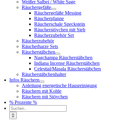
Weißer Salbei / White Sage
Räuchergefäße
Räuchergefäße Messing
Räucherpfanne
Räucherschale Speckstein
Räucherstövchen mit Sieb
Räucherzubehör Set
Räucherzubehör
Räucherharze Sets
Räucherstäbchen
Nagchampa Räucherstäbchen
Indiana Incense Räucherstäbchen
Celestial/Masala Räucherstäbchen
Räucherstäbchenhalter
Infos Räuchern
Anleitung energetische Hausreinigung
Räuchern mit Kohle
Räuchern mit Stövchen
% Prozente %
Suche
nach: