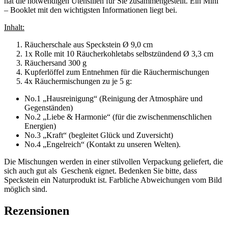
hat die notwendigen Utensilien für Sie zusammengestellt. Ein Mini
– Booklet mit den wichtigsten Informationen liegt bei.
Inhalt:
Räucherschale aus Speckstein Ø 9,0 cm
1x Rolle mit 10 Räucherkohletabs selbstzündend Ø 3,3 cm
Räuchersand 300 g
Kupferlöffel zum Entnehmen für die Räuchermischungen
4x Räuchermischungen zu je 5 g:
No.1 „Hausreinigung“ (Reinigung der Atmosphäre und
Gegenständen)
No.2 „Liebe & Harmonie“ (für die zwischenmenschlichen
Energien)
No.3 „Kraft“ (begleitet Glück und Zuversicht)
No.4 „Engelreich“ (Kontakt zu unseren Welten).
Die Mischungen werden in einer stilvollen Verpackung geliefert, die
sich auch gut als Geschenk eignet. Bedenken Sie bitte, dass
Speckstein ein Naturprodukt ist. Farbliche Abweichungen vom Bild
möglich sind.
Rezensionen