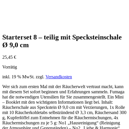
Starterset 8 – teilig mit Specksteinschale
Ø 9,0 cm
25,45
€
Vorrätig
inkl. 19 % MwSt.
zzgl.
Versandkosten
Wer sich zum ersten Mal mit der Räucherwelt vertraut macht, kann
mit diesem Set sofort beginnen und Erfahrungen sammeln. Fumaga
hat die notwendigen Utensilien für Sie zusammengestellt. Ein Mini
– Booklet mit den wichtigsten Informationen liegt bei. Inhalt:
Räucherschale aus Speckstein Ø 9,0 cm mit Verzierungen, 1x Rolle
mit 10 Räucherkohletabs selbstzündend Ø 3,3 cm, Räuchersand 300
g, Kupferlöffel zum Entnehmen für die Räuchermischungen, 4x
Räuchermischungen zu je 5 g: No1 „Hausreinigung“ (Reinigung
der Atmosphäre und Gegenständen) – No2 „Liebe & Harmonie“