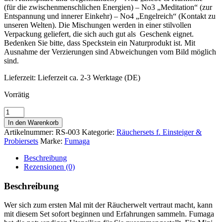
(für die zwischenmenschlichen Energien) – No3 „Meditation“ (zur
Entspannung und innerer Einkehr) – No4 „Engelreich“ (Kontakt zu
unseren Welten). Die Mischungen werden in einer stilvollen
Verpackung geliefert, die sich auch gut als Geschenk eignet.
Bedenken Sie bitte, dass Speckstein ein Naturprodukt ist. Mit
Ausnahme der Verzierungen sind Abweichungen vom Bild möglich
sind.
Lieferzeit:
Lieferzeit ca. 2-3 Werktage (DE)
Vorrätig
Starterset
8
In den Warenkorb
–
Artikelnummer:
RS-003
Kategorie:
Räuchersets f. Einsteiger &
teilig
Probiersets
Marke:
Fumaga
mit
Specksteinschale
Beschreibung
Ø 9,0
Rezensionen (0)
cm
Menge
Beschreibung
Wer sich zum ersten Mal mit der Räucherwelt vertraut macht, kann
mit diesem Set sofort beginnen und Erfahrungen sammeln. Fumaga