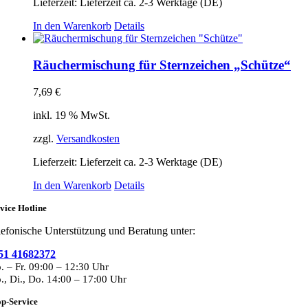
Lieferzeit:
Lieferzeit ca. 2-3 Werktage (DE)
In den Warenkorb
Details
Räuchermischung für Sternzeichen „Schütze“
7,69
€
inkl. 19 % MwSt.
zzgl.
Versandkosten
Lieferzeit:
Lieferzeit ca. 2-3 Werktage (DE)
In den Warenkorb
Details
vice Hotline
lefonische Unterstützung und Beratung unter:
51 41682372
. – Fr. 09:00 – 12:30 Uhr
., Di., Do. 14:00 – 17:00 Uhr
p-Service