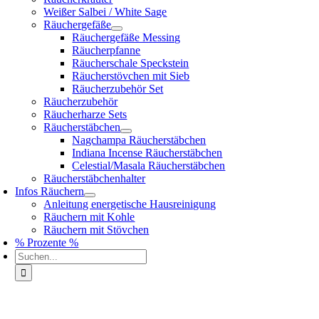
Weißer Salbei / White Sage
Räuchergefäße
Räuchergefäße Messing
Räucherpfanne
Räucherschale Speckstein
Räucherstövchen mit Sieb
Räucherzubehör Set
Räucherzubehör
Räucherharze Sets
Räucherstäbchen
Nagchampa Räucherstäbchen
Indiana Incense Räucherstäbchen
Celestial/Masala Räucherstäbchen
Räucherstäbchenhalter
Infos Räuchern
Anleitung energetische Hausreinigung
Räuchern mit Kohle
Räuchern mit Stövchen
% Prozente %
Suche
nach: