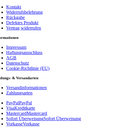
Kontakt
Widerrufsbelehrung
Rückgabe
Defektes Produkt
Vertrag widerrufen
formationen
Impressum
Haftungsausschluss
AGB
Datenschutz
Cookie-Richtlinie (EU)
hlungs- & Versandarten
Versandinformationen
Zahlungsarten
PayPal
PayPal
Visa
Kreditkarte
Mastercard
Mastercard
Sofort Überweisung
Sofort Überweisung
Vorkasse
Vorkasse