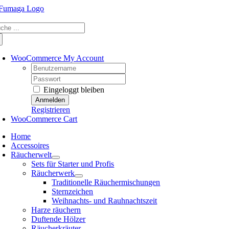
Skip
to
che
content
ch:
WooCommerce My Account
Username:
Password:
Eingeloggt bleiben
Registrieren
WooCommerce Cart
Home
Accessoires
Räucherwelt
Sets für Starter und Profis
Räucherwerk
Traditionelle Räuchermischungen
Sternzeichen
Weihnachts- und Rauhnachtszeit
Harze räuchern
Duftende Hölzer
Räucherkräuter