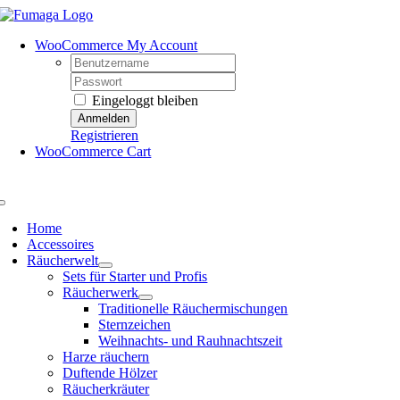
Skip
to
WooCommerce My Account
content
Username:
Password:
Eingeloggt bleiben
Registrieren
WooCommerce Cart
Toggle
Navigation
Home
Accessoires
Räucherwelt
Sets für Starter und Profis
Räucherwerk
Traditionelle Räuchermischungen
Sternzeichen
Weihnachts- und Rauhnachtszeit
Harze räuchern
Duftende Hölzer
Räucherkräuter