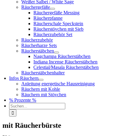
Weißer Salbei / White Sage
Räuchergefäße
Räuchergefäße Messing
Räucherpfanne
Räucherschale Speckstein
Räucherstövchen mit Sieb
Räucherzubehör Set
Räucherzubehör
Räucherharze Sets
Räucherstäbchen
Nagchampa Räucherstäbchen
Indiana Incense Räucherstäbchen
Celestial/Masala Räucherstäbchen
Räucherstäbchenhalter
Infos Räuchern
Anleitung energetische Hausreinigung
Räuchern mit Kohle
Räuchern mit Stövchen
% Prozente %
Suche
nach:
mit Räucherbürste