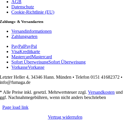
AGB
Datenschutz
Cookie-Richtlinie (EU)
Zahlungs- & Versandarten
Versandinformationen
Zahlungsarten
PayPal
PayPal
Visa
Kreditkarte
Mastercard
Mastercard
Sofort Überweisung
Sofort Überweisung
Vorkasse
Vorkasse
Letzter Heller 4, 34346 Hann. Münden • Telefon 0151 41682372 •
info@fumaga.de
* Alle Preise inkl. gesetzl. Mehrwertsteuer zzgl.
Versandkosten
und
ggf. Nachnahmegebühren, wenn nicht anders beschrieben
Page load link
Vertrag widerrufen
Nach