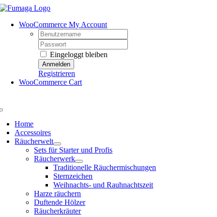
Skip
to
WooCommerce My Account
content
Username:
Password:
Eingeloggt bleiben
Registrieren
WooCommerce Cart
Toggle
Navigation
Home
Accessoires
Räucherwelt
Sets für Starter und Profis
Räucherwerk
Traditionelle Räuchermischungen
Sternzeichen
Weihnachts- und Rauhnachtszeit
Harze räuchern
Duftende Hölzer
Räucherkräuter