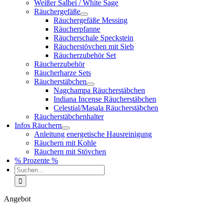
Weißer Salbei / White Sage
Räuchergefäße
Räuchergefäße Messing
Räucherpfanne
Räucherschale Speckstein
Räucherstövchen mit Sieb
Räucherzubehör Set
Räucherzubehör
Räucherharze Sets
Räucherstäbchen
Nagchampa Räucherstäbchen
Indiana Incense Räucherstäbchen
Celestial/Masala Räucherstäbchen
Räucherstäbchenhalter
Infos Räuchern
Anleitung energetische Hausreinigung
Räuchern mit Kohle
Räuchern mit Stövchen
% Prozente %
Suche
nach:
Angebot