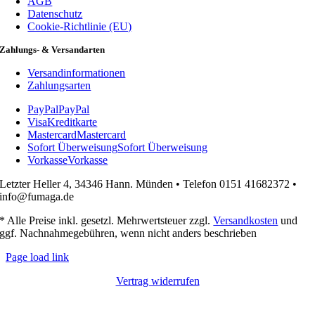
AGB
Datenschutz
Cookie-Richtlinie (EU)
Zahlungs- & Versandarten
Versandinformationen
Zahlungsarten
PayPal
PayPal
Visa
Kreditkarte
Mastercard
Mastercard
Sofort Überweisung
Sofort Überweisung
Vorkasse
Vorkasse
Letzter Heller 4, 34346 Hann. Münden • Telefon 0151 41682372 •
info@fumaga.de
* Alle Preise inkl. gesetzl. Mehrwertsteuer zzgl.
Versandkosten
und
ggf. Nachnahmegebühren, wenn nicht anders beschrieben
Page load link
Vertrag widerrufen
Nach