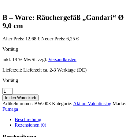
B – Ware: Räuchergefäß „Gandari“ Ø
9,0 cm
Ursprünglicher
Aktueller
Alter Preis:
12,68
€
Neuer Preis:
6,25
€
Preis
Preis
Vorrätig
war:
ist:
12,68 €
6,25 €.
inkl. 19 % MwSt.
zzgl.
Versandkosten
Lieferzeit:
Lieferzeit ca. 2-3 Werktage (DE)
Vorrätig
B
-
In den Warenkorb
Ware:
Artikelnummer:
BW-003
Kategorie:
Aktion Valentinstag
Marke:
Räuchergefäß
Fumaga
"Gandari"
Ø
Beschreibung
9,0
Rezensionen (0)
cm
Menge
Beschreibung