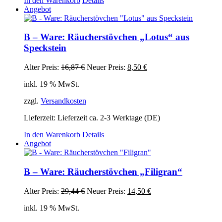
In den Warenkorb
Details
Angebot
B – Ware: Räucherstövchen „Lotus“ aus
Speckstein
Ursprünglicher
Aktueller
Alter Preis:
16,87
€
Neuer Preis:
8,50
€
Preis
Preis
inkl. 19 % MwSt.
war:
ist:
16,87 €
8,50 €.
zzgl.
Versandkosten
Lieferzeit:
Lieferzeit ca. 2-3 Werktage (DE)
In den Warenkorb
Details
Angebot
B – Ware: Räucherstövchen „Filigran“
Ursprünglicher
Aktueller
Alter Preis:
29,44
€
Neuer Preis:
14,50
€
Preis
Preis
inkl. 19 % MwSt.
war:
ist:
29,44 €
14,50 €.