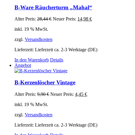
B-Ware Räucherturm „Mahal“
Ursprünglicher
Aktueller
Alter Preis:
28,44
€
Neuer Preis:
14,98
€
Preis
Preis
inkl. 19 % MwSt.
war:
ist:
28,44 €
14,98 €.
zzgl.
Versandkosten
Lieferzeit:
Lieferzeit ca. 2-3 Werktage (DE)
In den Warenkorb
Details
Angebot
B-Kerzenlöscher Vintage
Ursprünglicher
Aktueller
Alter Preis:
9,90
€
Neuer Preis:
4,45
€
Preis
Preis
inkl. 19 % MwSt.
war:
ist:
9,90 €
4,45 €.
zzgl.
Versandkosten
Lieferzeit:
Lieferzeit ca. 2-3 Werktage (DE)