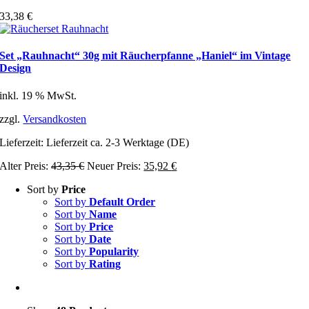
33,38
€
Set „Rauhnacht“ 30g mit Räucherpfanne „Haniel“ im Vintage
Design
inkl. 19 % MwSt.
zzgl.
Versandkosten
Lieferzeit:
Lieferzeit ca. 2-3 Werktage (DE)
Ursprünglicher
Aktueller
Alter Preis:
43,35
€
Neuer Preis:
35,92
€
Preis
Preis
Sort by
Price
war:
ist:
Sort by
Default Order
43,35 €
35,92 €.
Sort by
Name
Sort by
Price
Sort by
Date
Sort by
Popularity
Sort by
Rating