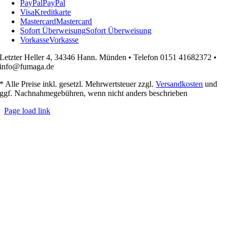
PayPal
PayPal
Visa
Kreditkarte
Mastercard
Mastercard
Sofort Überweisung
Sofort Überweisung
Vorkasse
Vorkasse
Letzter Heller 4, 34346 Hann. Münden • Telefon 0151 41682372 •
info@fumaga.de
* Alle Preise inkl. gesetzl. Mehrwertsteuer zzgl.
Versandkosten
und
ggf. Nachnahmegebühren, wenn nicht anders beschrieben
Page load link
Nach
oben