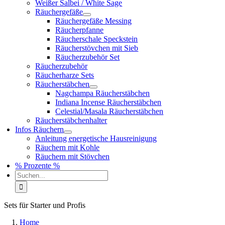
Weißer Salbei / White Sage
Räuchergefäße
Räuchergefäße Messing
Räucherpfanne
Räucherschale Speckstein
Räucherstövchen mit Sieb
Räucherzubehör Set
Räucherzubehör
Räucherharze Sets
Räucherstäbchen
Nagchampa Räucherstäbchen
Indiana Incense Räucherstäbchen
Celestial/Masala Räucherstäbchen
Räucherstäbchenhalter
Infos Räuchern
Anleitung energetische Hausreinigung
Räuchern mit Kohle
Räuchern mit Stövchen
% Prozente %
Suche
nach:
Sets für Starter und Profis
Home