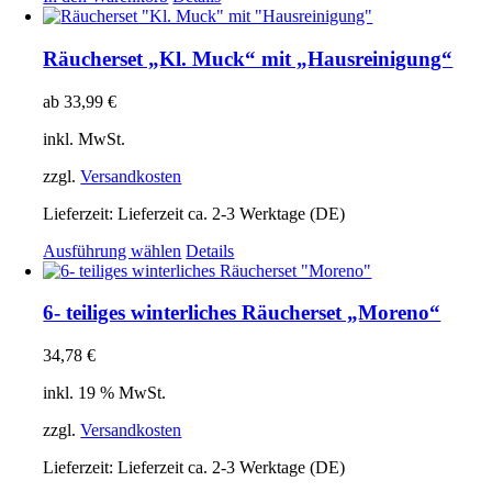
Räucherset „Kl. Muck“ mit „Hausreinigung“
ab
33,99
€
inkl. MwSt.
zzgl.
Versandkosten
Lieferzeit:
Lieferzeit ca. 2-3 Werktage (DE)
Dieses
Ausführung wählen
Details
Produkt
weist
mehrere
6- teiliges winterliches Räucherset „Moreno“
Varianten
auf.
34,78
€
Die
Optionen
inkl. 19 % MwSt.
können
auf
zzgl.
Versandkosten
der
Produktseite
Lieferzeit:
Lieferzeit ca. 2-3 Werktage (DE)
gewählt