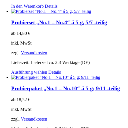
In den Warenkorb
Details
Probierset „No.1 – No.4“ á 5 g, 5/7 -teilig
ab
14,80
€
inkl. MwSt.
zzgl.
Versandkosten
Lieferzeit:
Lieferzeit ca. 2-3 Werktage (DE)
Dieses
Ausführung wählen
Details
Produkt
weist
mehrere
Probierpaket „No.1 – No.10“ á 5 g; 9/11 -teilig
Varianten
auf.
ab
18,52
€
Die
Optionen
inkl. MwSt.
können
auf
zzgl.
Versandkosten
der