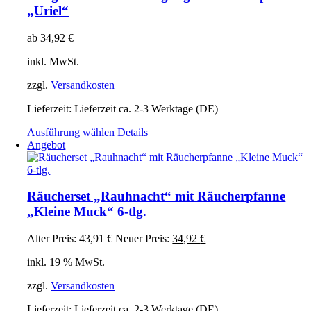
auf.
„Uriel“
Die
Optionen
ab
34,92
€
können
auf
inkl. MwSt.
der
Produktseite
zzgl.
Versandkosten
gewählt
werden
Lieferzeit:
Lieferzeit ca. 2-3 Werktage (DE)
Dieses
Ausführung wählen
Details
Produkt
Angebot
weist
mehrere
Varianten
auf.
Räucherset „Rauhnacht“ mit Räucherpfanne
Die
„Kleine Muck“ 6-tlg.
Optionen
können
Ursprünglicher
Aktueller
Alter Preis:
43,91
€
Neuer Preis:
34,92
€
auf
Preis
Preis
der
inkl. 19 % MwSt.
war:
ist:
Produktseite
43,91 €
34,92 €.
gewählt
zzgl.
Versandkosten
werden
Lieferzeit:
Lieferzeit ca. 2-3 Werktage (DE)