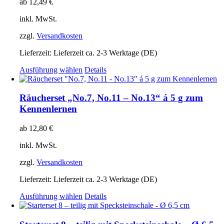
ab
12,49
€
inkl. MwSt.
zzgl.
Versandkosten
Lieferzeit:
Lieferzeit ca. 2-3 Werktage (DE)
Dieses
Ausführung wählen
Details
Produkt
weist
mehrere
Räucherset „No.7, No.11 – No.13“ á 5 g zum
Varianten
Kennenlernen
auf.
Die
ab
12,80
€
Optionen
können
inkl. MwSt.
auf
der
zzgl.
Versandkosten
Produktseite
gewählt
Lieferzeit:
Lieferzeit ca. 2-3 Werktage (DE)
werden
Dieses
Ausführung wählen
Details
Produkt
weist
mehrere