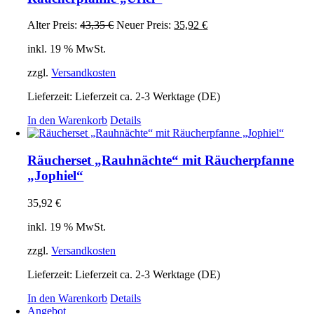
Ursprünglicher
Aktueller
Alter Preis:
43,35
€
Neuer Preis:
35,92
€
Preis
Preis
inkl. 19 % MwSt.
war:
ist:
43,35 €
35,92 €.
zzgl.
Versandkosten
Lieferzeit:
Lieferzeit ca. 2-3 Werktage (DE)
In den Warenkorb
Details
Räucherset „Rauhnächte“ mit Räucherpfanne
„Jophiel“
35,92
€
inkl. 19 % MwSt.
zzgl.
Versandkosten
Lieferzeit:
Lieferzeit ca. 2-3 Werktage (DE)
In den Warenkorb
Details
Angebot