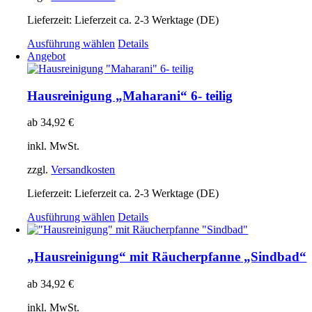
Produktseite
gewählt
Lieferzeit:
Lieferzeit ca. 2-3 Werktage (DE)
werden
Dieses
Ausführung wählen
Details
Produkt
Angebot
weist
mehrere
Varianten
Hausreinigung „Maharani“ 6- teilig
auf.
Die
ab
34,92
€
Optionen
können
inkl. MwSt.
auf
der
zzgl.
Versandkosten
Produktseite
gewählt
Lieferzeit:
Lieferzeit ca. 2-3 Werktage (DE)
werden
Dieses
Ausführung wählen
Details
Produkt
weist
mehrere
„Hausreinigung“ mit Räucherpfanne „Sindbad“
Varianten
auf.
ab
34,92
€
Die
Optionen
inkl. MwSt.