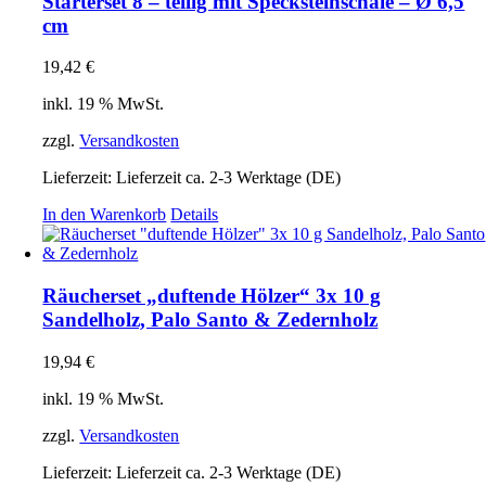
Starterset 8 – teilig mit Specksteinschale – Ø 6,5
Varianten
cm
auf.
Die
19,42
€
Optionen
können
inkl. 19 % MwSt.
auf
der
zzgl.
Versandkosten
Produktseite
gewählt
Lieferzeit:
Lieferzeit ca. 2-3 Werktage (DE)
werden
In den Warenkorb
Details
Räucherset „duftende Hölzer“ 3x 10 g
Sandelholz, Palo Santo & Zedernholz
19,94
€
inkl. 19 % MwSt.
zzgl.
Versandkosten
Lieferzeit:
Lieferzeit ca. 2-3 Werktage (DE)