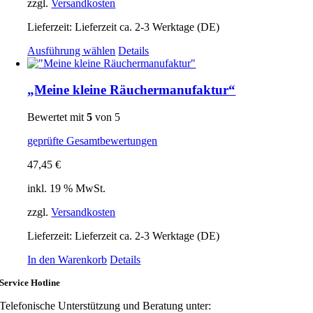
zzgl.
Versandkosten
Lieferzeit:
Lieferzeit ca. 2-3 Werktage (DE)
Dieses
Ausführung wählen
Details
Produkt
weist
mehrere
„Meine kleine Räuchermanufaktur“
Varianten
auf.
Bewertet mit
5
von 5
Die
Optionen
geprüfte Gesamtbewertungen
können
auf
47,45
€
der
Produktseite
inkl. 19 % MwSt.
gewählt
zzgl.
Versandkosten
werden
Lieferzeit:
Lieferzeit ca. 2-3 Werktage (DE)
In den Warenkorb
Details
Service Hotline
Telefonische Unterstützung und Beratung unter: