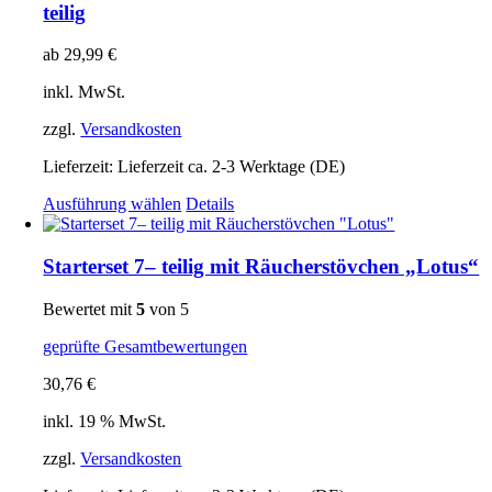
auf.
teilig
Die
Optionen
ab
29,99
€
können
auf
inkl. MwSt.
der
Produktseite
zzgl.
Versandkosten
gewählt
werden
Lieferzeit:
Lieferzeit ca. 2-3 Werktage (DE)
Dieses
Ausführung wählen
Details
Produkt
weist
mehrere
Starterset 7– teilig mit Räucherstövchen „Lotus“
Varianten
auf.
Bewertet mit
5
von 5
Die
Optionen
geprüfte Gesamtbewertungen
können
auf
30,76
€
der
Produktseite
inkl. 19 % MwSt.
gewählt
zzgl.
Versandkosten
werden