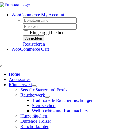
Skip
to
WooCommerce My Account
content
Username:
Password:
Eingeloggt bleiben
Registrieren
WooCommerce Cart
Toggle
Navigation
Home
Accessoires
Räucherwelt
Sets für Starter und Profis
Räucherwerk
Traditionelle Räuchermischungen
Sternzeichen
Weihnachts- und Rauhnachtszeit
Harze räuchern
Duftende Hölzer
Räucherkräuter