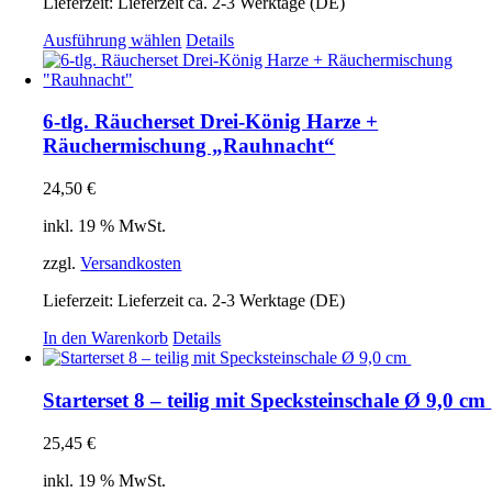
Produktseite
Lieferzeit:
Lieferzeit ca. 2-3 Werktage (DE)
gewählt
Dieses
Ausführung wählen
Details
werden
Produkt
weist
mehrere
Varianten
6-tlg. Räucherset Drei-König Harze +
auf.
Räuchermischung „Rauhnacht“
Die
Optionen
24,50
€
können
auf
inkl. 19 % MwSt.
der
Produktseite
zzgl.
Versandkosten
gewählt
werden
Lieferzeit:
Lieferzeit ca. 2-3 Werktage (DE)
In den Warenkorb
Details
Starterset 8 – teilig mit Specksteinschale Ø 9,0 cm
25,45
€
inkl. 19 % MwSt.