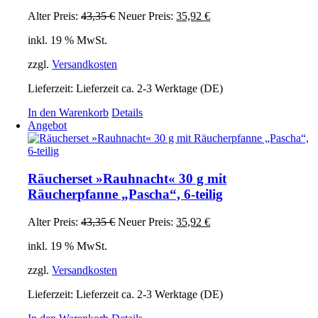
Ursprünglicher
Aktueller
Alter Preis:
43,35
€
Neuer Preis:
35,92
€
Preis
Preis
inkl. 19 % MwSt.
war:
ist:
43,35 €
35,92 €.
zzgl.
Versandkosten
Lieferzeit:
Lieferzeit ca. 2-3 Werktage (DE)
In den Warenkorb
Details
Angebot
Räucherset »Rauhnacht« 30 g mit
Räucherpfanne „Pascha“, 6-teilig
Ursprünglicher
Aktueller
Alter Preis:
43,35
€
Neuer Preis:
35,92
€
Preis
Preis
inkl. 19 % MwSt.
war:
ist:
43,35 €
35,92 €.
zzgl.
Versandkosten
Lieferzeit:
Lieferzeit ca. 2-3 Werktage (DE)