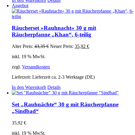
In den Warenkorb
Details
Angebot
Räucherset »Rauhnacht« 30 g mit
Räucherpfanne „Khan“, 6-teilig
Ursprünglicher
Aktueller
Alter Preis:
43,35
€
Neuer Preis:
35,92
€
Preis
Preis
inkl. 19 % MwSt.
war:
ist:
43,35 €
35,92 €.
zzgl.
Versandkosten
Lieferzeit:
Lieferzeit ca. 2-3 Werktage (DE)
In den Warenkorb
Details
Set „Rauhnächte“ 30 g mit Räucherpfanne
„Sindbad“
35,92
€
inkl. 19 % MwSt.