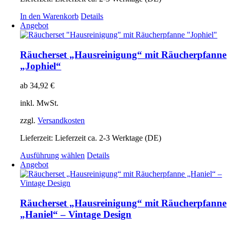
In den Warenkorb
Details
Angebot
Räucherset „Hausreinigung“ mit Räucherpfanne
„Jophiel“
ab
34,92
€
inkl. MwSt.
zzgl.
Versandkosten
Lieferzeit:
Lieferzeit ca. 2-3 Werktage (DE)
Dieses
Ausführung wählen
Details
Produkt
Angebot
weist
mehrere
Varianten
auf.
Räucherset „Hausreinigung“ mit Räucherpfanne
Die
„Haniel“ – Vintage Design
Optionen
können