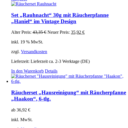
Set „Rauhnacht“ 30g mit Räucherpfanne
„Haniel“ im Vintage Design
Ursprünglicher
Aktueller
Alter Preis:
43,35
€
Neuer Preis:
35,92
€
Preis
Preis
inkl. 19 % MwSt.
war:
ist:
43,35 €
35,92 €.
zzgl.
Versandkosten
Lieferzeit:
Lieferzeit ca. 2-3 Werktage (DE)
In den Warenkorb
Details
Räucherset „Hausreinigung“ mit Räucherpfanne
„Haakon“, 6-tlg.
ab
36,92
€
inkl. MwSt.