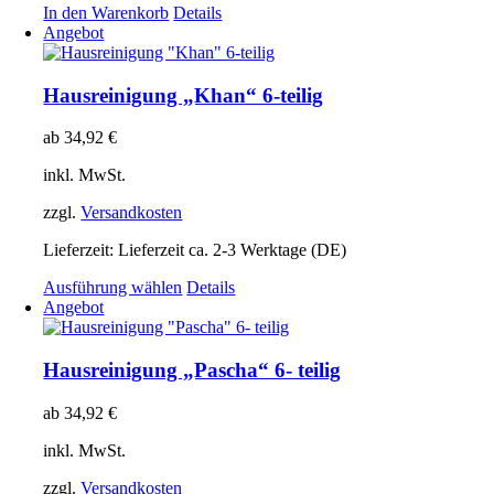
In den Warenkorb
Details
werden
Angebot
Hausreinigung „Khan“ 6-teilig
ab
34,92
€
inkl. MwSt.
zzgl.
Versandkosten
Lieferzeit:
Lieferzeit ca. 2-3 Werktage (DE)
Dieses
Ausführung wählen
Details
Produkt
Angebot
weist
mehrere
Varianten
Hausreinigung „Pascha“ 6- teilig
auf.
Die
ab
34,92
€
Optionen
können
inkl. MwSt.
auf
der
zzgl.
Versandkosten