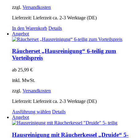
zzgl.
Versandkosten
Lieferzeit:
Lieferzeit ca. 2-3 Werktage (DE)
In den Warenkorb
Details
Angebot
Räucherset „Hausreinigung“ 6-teilig zum
Vorteilspreis
ab
25,99
€
inkl. MwSt.
zzgl.
Versandkosten
Lieferzeit:
Lieferzeit ca. 2-3 Werktage (DE)
Dieses
Ausführung wählen
Details
Produkt
Angebot
weist
mehrere
Varianten
Hausreinigung mit Räucherkessel „Druide“ 5-