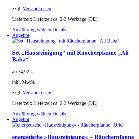
können
auf
zzgl.
Versandkosten
der
Produktseite
Lieferzeit:
Lieferzeit ca. 2-3 Werktage (DE)
gewählt
Dieses
Ausführung wählen
Details
werden
Produkt
Angebot
weist
mehrere
Varianten
Set „Hausreinigung“ mit Räucherpfanne „Ali
auf.
Baba“
Die
Optionen
ab
34,92
€
können
auf
inkl. MwSt.
der
Produktseite
zzgl.
Versandkosten
gewählt
werden
Lieferzeit:
Lieferzeit ca. 2-3 Werktage (DE)
Dieses
Ausführung wählen
Details
Produkt
Angebot
weist
mehrere
Varianten
energetische »Hausreinigung« – Räucherpfanne