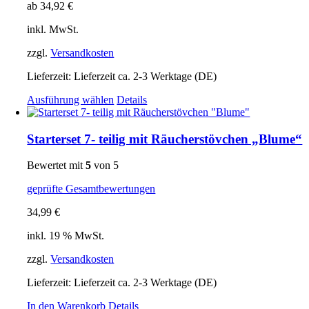
ab
34,92
€
auf
der
inkl. MwSt.
Produktseite
gewählt
zzgl.
Versandkosten
werden
Lieferzeit:
Lieferzeit ca. 2-3 Werktage (DE)
Dieses
Ausführung wählen
Details
Produkt
weist
mehrere
Starterset 7- teilig mit Räucherstövchen „Blume“
Varianten
auf.
Bewertet mit
5
von 5
Die
Optionen
geprüfte Gesamtbewertungen
können
auf
34,99
€
der
Produktseite
inkl. 19 % MwSt.
gewählt
zzgl.
Versandkosten
werden
Lieferzeit:
Lieferzeit ca. 2-3 Werktage (DE)
In den Warenkorb
Details