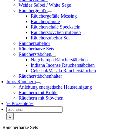
Weißer Salbei / White Sage
Räuchergefäße
Räuchergefäße Messing
Räucherpfanne
Räucherschale Speckstein
Räucherstövchen mit Sieb
Räucherzubehör Set
Räucherzubehör
Räucherharze Sets
Räucherstäbchen
Nagchampa Räucherstäbchen
Indiana Incense Räucherstäbchen
Celestial/Masala Räucherstäbchen
Räucherstäbchenhalter
Infos Räuchern
Anleitung energetische Hausreinigung
Räuchern mit Kohle
Räuchern mit Stövchen
% Prozente %
Suche
nach:
Räucherharze Sets