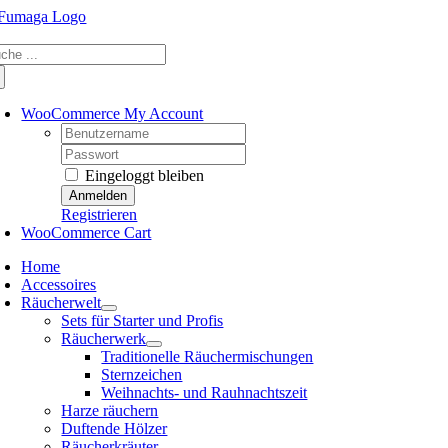
Skip
to
che
content
ch:
WooCommerce My Account
Username:
Password:
Eingeloggt bleiben
Registrieren
WooCommerce Cart
Home
Accessoires
Räucherwelt
Sets für Starter und Profis
Räucherwerk
Traditionelle Räuchermischungen
Sternzeichen
Weihnachts- und Rauhnachtszeit
Harze räuchern
Duftende Hölzer
Räucherkräuter