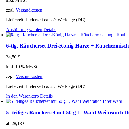
inkl. MwSt.
können
auf
zzgl.
Versandkosten
der
Produktseite
Lieferzeit:
Lieferzeit ca. 2-3 Werktage (DE)
gewählt
Dieses
Ausführung wählen
Details
werden
Produkt
weist
mehrere
6-tlg. Räucherset Drei-König Harze + Räuchermis
Varianten
auf.
24,50
€
Die
Optionen
inkl. 19 % MwSt.
können
auf
zzgl.
Versandkosten
der
Produktseite
Lieferzeit:
Lieferzeit ca. 2-3 Werktage (DE)
gewählt
In den Warenkorb
Details
werden
5 -teiliges Räucherset mit 50 g 1. Wahl Weihrauch 
ab
28,13
€