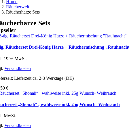
Home
Räucherwelt
Räucherharze Sets
äucherharze Sets
pseller
tlg. Räucherset Drei-König Harze + Räuchermischung „Rauhnach
kl. 19 % MwSt.
gl.
Versandkosten
ferzeit:
Lieferzeit ca. 2-3 Werktage (DE)
,50
€
ucherset „Shonali“ , wahlweise inkl. 25g Wunsch- Weihrauch
kl. MwSt.
gl.
Versandkosten