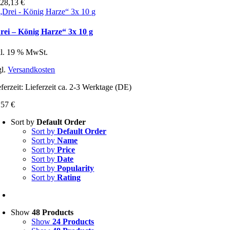
b
28,13
€
rei – König Harze“ 3x 10 g
kl. 19 % MwSt.
gl.
Versandkosten
ferzeit:
Lieferzeit ca. 2-3 Werktage (DE)
,57
€
Sort by
Default Order
Sort by
Default Order
Sort by
Name
Sort by
Price
Sort by
Date
Sort by
Popularity
Sort by
Rating
Show
48 Products
Show
24 Products