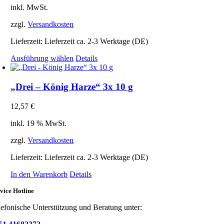
inkl. MwSt.
zzgl.
Versandkosten
Lieferzeit:
Lieferzeit ca. 2-3 Werktage (DE)
Dieses
Ausführung wählen
Details
Produkt
weist
mehrere
„Drei – König Harze“ 3x 10 g
Varianten
auf.
12,57
€
Die
Optionen
inkl. 19 % MwSt.
können
auf
zzgl.
Versandkosten
der
Produktseite
Lieferzeit:
Lieferzeit ca. 2-3 Werktage (DE)
gewählt
In den Warenkorb
Details
werden
vice Hotline
lefonische Unterstützung und Beratung unter: