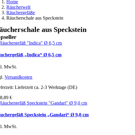
Home
Räucherwelt
Räuchergefäße
Räucherschale aus Speckstein
äucherschale aus Speckstein
pseller
uchergefäß „Indica“ Ø 6,5 cm
kl. MwSt.
gl.
Versandkosten
ferzeit:
Lieferzeit ca. 2-3 Werktage (DE)
b
8,89
€
uchergefäß Speckstein „Gandari“ Ø 9,0 cm
kl. MwSt.