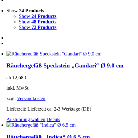
Show
24 Products
Show
24 Products
Show
48 Products
Show
72 Products
Räuchergefäß Speckstein „Gandari“ Ø 9,0 cm
ab
12,68
€
inkl. MwSt.
zzgl.
Versandkosten
Lieferzeit:
Lieferzeit ca. 2-3 Werktage (DE)
Dieses
Ausführung wählen
Details
Produkt
weist
mehrere
Räuchergefäß „Indica“ Ø 6,5 cm