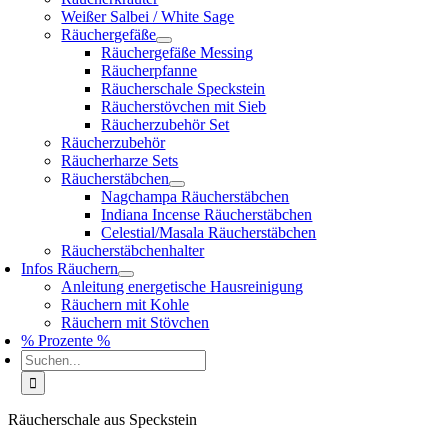
Weißer Salbei / White Sage
Räuchergefäße
Räuchergefäße Messing
Räucherpfanne
Räucherschale Speckstein
Räucherstövchen mit Sieb
Räucherzubehör Set
Räucherzubehör
Räucherharze Sets
Räucherstäbchen
Nagchampa Räucherstäbchen
Indiana Incense Räucherstäbchen
Celestial/Masala Räucherstäbchen
Räucherstäbchenhalter
Infos Räuchern
Anleitung energetische Hausreinigung
Räuchern mit Kohle
Räuchern mit Stövchen
% Prozente %
Suche
nach:
Räucherschale aus Speckstein