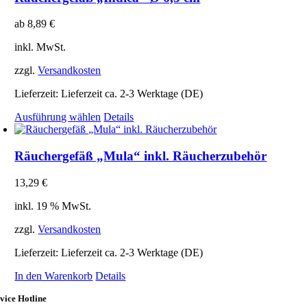
Varianten
auf.
ab
8,89
€
Die
Optionen
inkl. MwSt.
können
auf
zzgl.
Versandkosten
der
Produktseite
Lieferzeit:
Lieferzeit ca. 2-3 Werktage (DE)
gewählt
Dieses
Ausführung wählen
Details
werden
Produkt
weist
mehrere
Räuchergefäß „Mula“ inkl. Räucherzubehör
Varianten
auf.
13,29
€
Die
Optionen
inkl. 19 % MwSt.
können
auf
zzgl.
Versandkosten
der
Produktseite
Lieferzeit:
Lieferzeit ca. 2-3 Werktage (DE)
gewählt
In den Warenkorb
Details
werden
vice Hotline