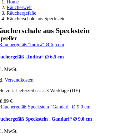
Home
Räucherwelt
Räuchergefäße
Räucherschale aus Speckstein
äucherschale aus Speckstein
pseller
uchergefäß „Indica“ Ø 6,5 cm
kl. MwSt.
gl.
Versandkosten
ferzeit:
Lieferzeit ca. 2-3 Werktage (DE)
b
8,89
€
uchergefäß Speckstein „Gandari“ Ø 9,0 cm
kl. MwSt.