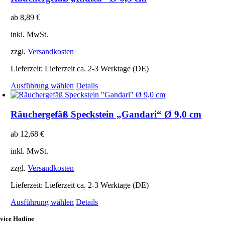
ab
8,89
€
inkl. MwSt.
zzgl.
Versandkosten
Lieferzeit:
Lieferzeit ca. 2-3 Werktage (DE)
Dieses
Ausführung wählen
Details
Produkt
weist
mehrere
Räuchergefäß Speckstein „Gandari“ Ø 9,0 cm
Varianten
auf.
ab
12,68
€
Die
Optionen
inkl. MwSt.
können
auf
zzgl.
Versandkosten
der
Produktseite
Lieferzeit:
Lieferzeit ca. 2-3 Werktage (DE)
gewählt
Dieses
Ausführung wählen
Details
werden
Produkt
vice Hotline
weist