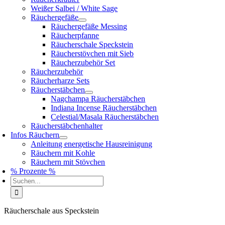
Weißer Salbei / White Sage
Räuchergefäße
Räuchergefäße Messing
Räucherpfanne
Räucherschale Speckstein
Räucherstövchen mit Sieb
Räucherzubehör Set
Räucherzubehör
Räucherharze Sets
Räucherstäbchen
Nagchampa Räucherstäbchen
Indiana Incense Räucherstäbchen
Celestial/Masala Räucherstäbchen
Räucherstäbchenhalter
Infos Räuchern
Anleitung energetische Hausreinigung
Räuchern mit Kohle
Räuchern mit Stövchen
% Prozente %
Suche
nach:
Räucherschale aus Speckstein