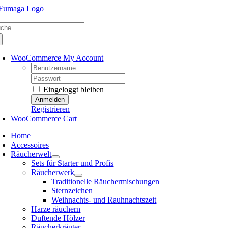
Skip
to
che
content
ch:
WooCommerce My Account
Username:
Password:
Eingeloggt bleiben
Registrieren
WooCommerce Cart
Home
Accessoires
Räucherwelt
Sets für Starter und Profis
Räucherwerk
Traditionelle Räuchermischungen
Sternzeichen
Weihnachts- und Rauhnachtszeit
Harze räuchern
Duftende Hölzer
Räucherkräuter