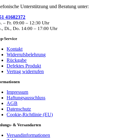
mehrere
lefonische Unterstützung und Beratung unter:
Varianten
auf.
51 41682372
Die
. – Fr. 09:00 – 12:30 Uhr
Optionen
., Di., Do. 14:00 – 17:00 Uhr
können
auf
p-Service
der
Produktseite
Kontakt
gewählt
Widerrufsbelehrung
werden
Rückgabe
Defektes Produkt
Vertrag widerrufen
formationen
Impressum
Haftungsausschluss
AGB
Datenschutz
Cookie-Richtlinie (EU)
hlungs- & Versandarten
Versandinformationen