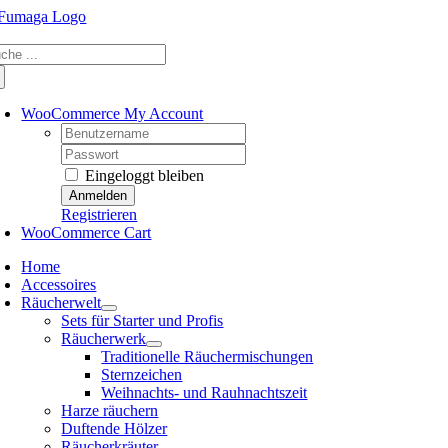
Skip
to
che
content
ch:
WooCommerce My Account
Username:
Password:
Eingeloggt bleiben
Registrieren
WooCommerce Cart
Home
Accessoires
Räucherwelt
Sets für Starter und Profis
Räucherwerk
Traditionelle Räuchermischungen
Sternzeichen
Weihnachts- und Rauhnachtszeit
Harze räuchern
Duftende Hölzer
Räucherkräuter