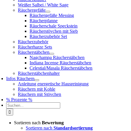
Weißer Salbei / White Sage
Räuchergefäße
Räuchergefäße Messing
Räucherpfanne
Räucherschale Speckstein
Räucherstövchen mit Sieb
Räucherzubehör Set
Räucherzubehör
Räucherharze Sets
Räucherstäbchen
Nagchampa Räucherstäbchen
Indiana Incense Räucherstäbchen
Celestial/Masala Räucherstäbchen
Räucherstäbchenhalter
Infos Räuchern
Anleitung energetische Hausreinigung
Räuchern mit Kohle
Räuchern mit Stövchen
% Prozente %
Suche
nach:
Sortieren nach
Bewertung
Sortieren nach
Standardsortierung