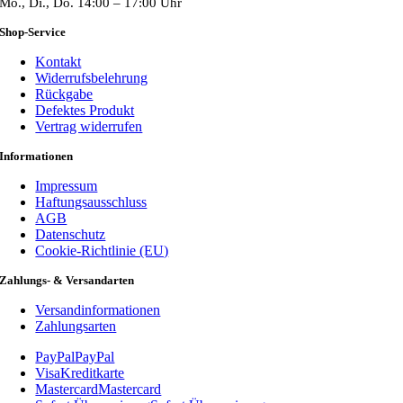
Mo., Di., Do. 14:00 – 17:00 Uhr
Shop-Service
Kontakt
Widerrufsbelehrung
Rückgabe
Defektes Produkt
Vertrag widerrufen
Informationen
Impressum
Haftungsausschluss
AGB
Datenschutz
Cookie-Richtlinie (EU)
Zahlungs- & Versandarten
Versandinformationen
Zahlungsarten
PayPal
PayPal
Visa
Kreditkarte
Mastercard
Mastercard