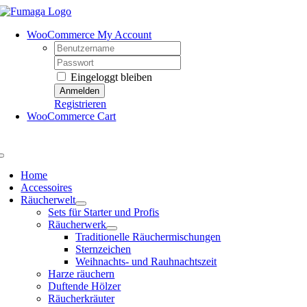
Skip
to
WooCommerce My Account
content
Username:
Password:
Eingeloggt bleiben
Registrieren
WooCommerce Cart
Toggle
Navigation
Home
Accessoires
Räucherwelt
Sets für Starter und Profis
Räucherwerk
Traditionelle Räuchermischungen
Sternzeichen
Weihnachts- und Rauhnachtszeit
Harze räuchern
Duftende Hölzer
Räucherkräuter