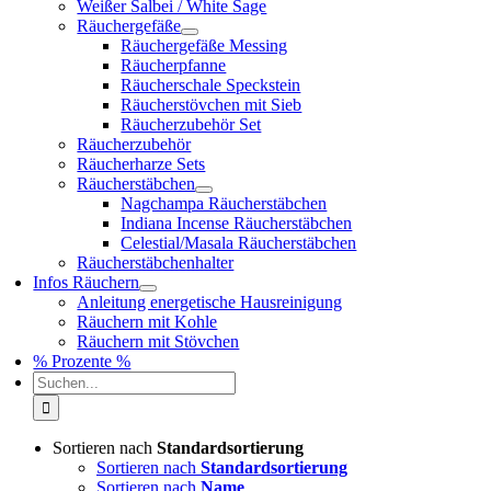
Weißer Salbei / White Sage
Räuchergefäße
Räuchergefäße Messing
Räucherpfanne
Räucherschale Speckstein
Räucherstövchen mit Sieb
Räucherzubehör Set
Räucherzubehör
Räucherharze Sets
Räucherstäbchen
Nagchampa Räucherstäbchen
Indiana Incense Räucherstäbchen
Celestial/Masala Räucherstäbchen
Räucherstäbchenhalter
Infos Räuchern
Anleitung energetische Hausreinigung
Räuchern mit Kohle
Räuchern mit Stövchen
% Prozente %
Suche
nach:
Sortieren nach
Standardsortierung
Sortieren nach
Standardsortierung
Sortieren nach
Name