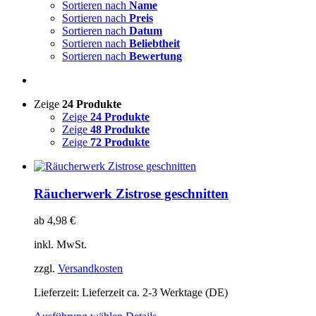
Sortieren nach
Name
Sortieren nach
Preis
Sortieren nach
Datum
Sortieren nach
Beliebtheit
Sortieren nach
Bewertung
Zeige
24 Produkte
Zeige
24 Produkte
Zeige
48 Produkte
Zeige
72 Produkte
Räucherwerk Zistrose geschnitten
ab
4,98
€
inkl. MwSt.
zzgl.
Versandkosten
Lieferzeit:
Lieferzeit ca. 2-3 Werktage (DE)
Dieses