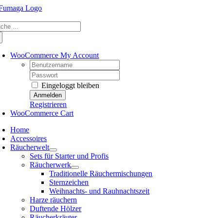
Skip
to
che
content
ch:
WooCommerce My Account
Username:
Password:
Eingeloggt bleiben
Registrieren
WooCommerce Cart
Home
Accessoires
Räucherwelt
Sets für Starter und Profis
Räucherwerk
Traditionelle Räuchermischungen
Sternzeichen
Weihnachts- und Rauhnachtszeit
Harze räuchern
Duftende Hölzer
Räucherkräuter