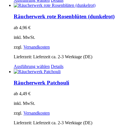
Ausführung wählen
Details
Produkt
weist
mehrere
Räucherwerk rote Rosenblüten (dunkelrot)
Varianten
auf.
ab
4,96
€
Die
Optionen
inkl. MwSt.
können
auf
zzgl.
Versandkosten
der
Produktseite
Lieferzeit:
Lieferzeit ca. 2-3 Werktage (DE)
gewählt
Dieses
Ausführung wählen
Details
werden
Produkt
weist
mehrere
Räucherwerk Patchouli
Varianten
auf.
ab
4,49
€
Die
Optionen
inkl. MwSt.
können
auf
zzgl.
Versandkosten
der
Produktseite
Lieferzeit:
Lieferzeit ca. 2-3 Werktage (DE)
gewählt