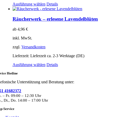
Dieses
Ausführung wählen
Details
werden
Produkt
weist
mehrere
Räucherwerk – erlesene Lavendelblüten
Varianten
auf.
ab
4,96
€
Die
Optionen
inkl. MwSt.
können
auf
zzgl.
Versandkosten
der
Produktseite
Lieferzeit:
Lieferzeit ca. 2-3 Werktage (DE)
gewählt
Dieses
Ausführung wählen
Details
werden
Produkt
vice Hotline
weist
mehrere
lefonische Unterstützung und Beratung unter:
Varianten
auf.
51 41682372
Die
. – Fr. 09:00 – 12:30 Uhr
Optionen
., Di., Do. 14:00 – 17:00 Uhr
können
auf
p-Service
der
Produktseite