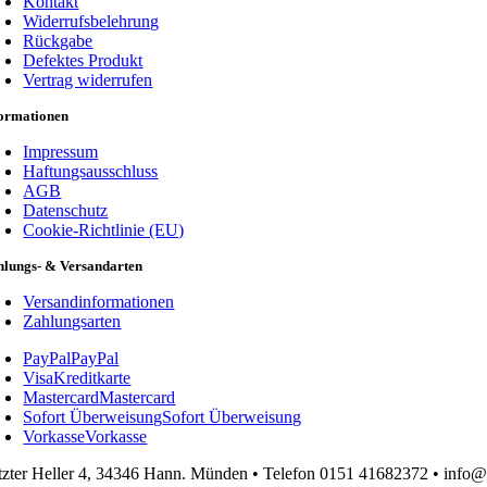
Kontakt
gewählt
Widerrufsbelehrung
werden
Rückgabe
Defektes Produkt
Vertrag widerrufen
formationen
Impressum
Haftungsausschluss
AGB
Datenschutz
Cookie-Richtlinie (EU)
hlungs- & Versandarten
Versandinformationen
Zahlungsarten
PayPal
PayPal
Visa
Kreditkarte
Mastercard
Mastercard
Sofort Überweisung
Sofort Überweisung
Vorkasse
Vorkasse
tzter Heller 4, 34346 Hann. Münden • Telefon 0151 41682372 • info