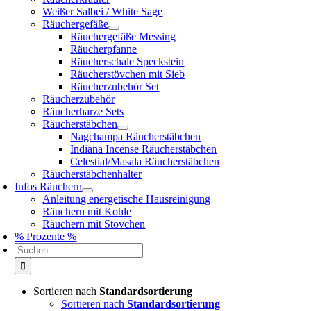
Weißer Salbei / White Sage
Räuchergefäße
Räuchergefäße Messing
Räucherpfanne
Räucherschale Speckstein
Räucherstövchen mit Sieb
Räucherzubehör Set
Räucherzubehör
Räucherharze Sets
Räucherstäbchen
Nagchampa Räucherstäbchen
Indiana Incense Räucherstäbchen
Celestial/Masala Räucherstäbchen
Räucherstäbchenhalter
Infos Räuchern
Anleitung energetische Hausreinigung
Räuchern mit Kohle
Räuchern mit Stövchen
% Prozente %
Suche
nach:
Sortieren nach
Standardsortierung
Sortieren nach
Standardsortierung