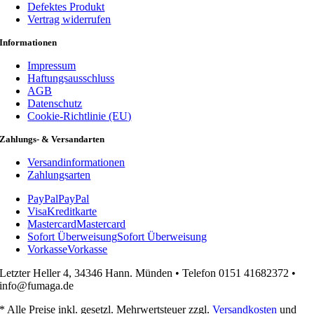
Defektes Produkt
Vertrag widerrufen
Informationen
Impressum
Haftungsausschluss
AGB
Datenschutz
Cookie-Richtlinie (EU)
Zahlungs- & Versandarten
Versandinformationen
Zahlungsarten
PayPal
PayPal
Visa
Kreditkarte
Mastercard
Mastercard
Sofort Überweisung
Sofort Überweisung
Vorkasse
Vorkasse
Letzter Heller 4, 34346 Hann. Münden • Telefon 0151 41682372 •
info@fumaga.de
* Alle Preise inkl. gesetzl. Mehrwertsteuer zzgl.
Versandkosten
und