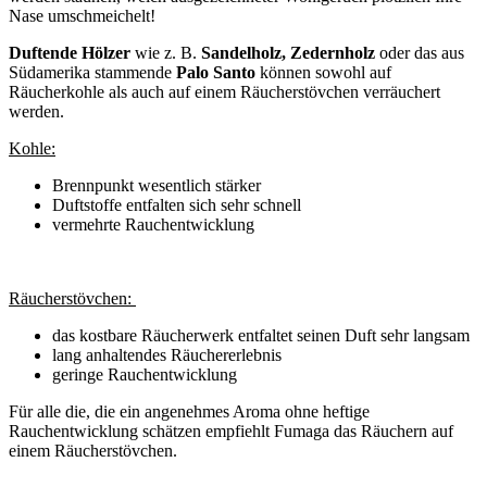
Nase umschmeichelt!
Duftende Hölzer
wie z. B.
Sandelholz, Zedernholz
oder das aus
Südamerika stammende
Palo Santo
können sowohl auf
Räucherkohle als auch auf einem Räucherstövchen verräuchert
werden.
Kohle:
Brennpunkt wesentlich stärker
Duftstoffe entfalten sich sehr schnell
vermehrte Rauchentwicklung
Räucherstövchen:
das kostbare Räucherwerk entfaltet seinen Duft sehr langsam
lang anhaltendes Räuchererlebnis
geringe Rauchentwicklung
Für alle die, die ein angenehmes Aroma ohne heftige
Rauchentwicklung schätzen empfiehlt Fumaga das Räuchern auf
einem Räucherstövchen.
Naturbelassen & ohne Zusätze ♥ Ihr Raumduft Online Shop ♥ Reiche
Auswahl an Sandelholz, Palo Santo, Zedernholz….Sets kaufen, riechen & genießen