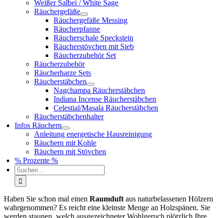
Weißer Salbei / White Sage
Räuchergefäße
Räuchergefäße Messing
Räucherpfanne
Räucherschale Speckstein
Räucherstövchen mit Sieb
Räucherzubehör Set
Räucherzubehör
Räucherharze Sets
Räucherstäbchen
Nagchampa Räucherstäbchen
Indiana Incense Räucherstäbchen
Celestial/Masala Räucherstäbchen
Räucherstäbchenhalter
Infos Räuchern
Anleitung energetische Hausreinigung
Räuchern mit Kohle
Räuchern mit Stövchen
% Prozente %
Suche
nach:
Haben Sie schon mal einen
Raumduft
aus naturbelassenen Hölzern
wahrgenommen? Es reicht eine kleinste Menge an Holzspänen. Sie
werden staunen, welch ausgezeichneter Wohlgeruch plötzlich Ihre