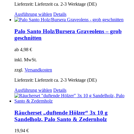
Lieferzeit:
Lieferzeit ca. 2-3 Werktage (DE)
Dieses
Ausführung wählen
Details
Produkt
weist
mehrere
Palo Santo Holz/Bursera Graveolens – grob
Varianten
geschnitten
auf.
Die
ab
4,98
€
Optionen
können
inkl. MwSt.
auf
der
zzgl.
Versandkosten
Produktseite
gewählt
Lieferzeit:
Lieferzeit ca. 2-3 Werktage (DE)
werden
Dieses
Ausführung wählen
Details
Produkt
weist
mehrere
Varianten
Räucherset „duftende Hölzer“ 3x 10 g
auf.
Sandelholz, Palo Santo & Zedernholz
Die
Optionen
19,94
€
können