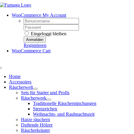
Skip
to
WooCommerce My Account
content
Username:
Password:
Eingeloggt bleiben
Registrieren
WooCommerce Cart
Toggle
Navigation
Home
Accessoires
Räucherwelt
Sets für Starter und Profis
Räucherwerk
Traditionelle Räuchermischungen
Sternzeichen
Weihnachts- und Rauhnachtszeit
Harze räuchern
Duftende Hölzer
Räucherkräuter